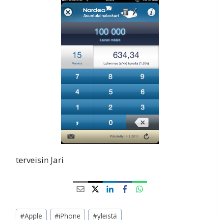
terveisin Jari
Avainsanat:
#
Apple
#
iPhone
#
yleistä