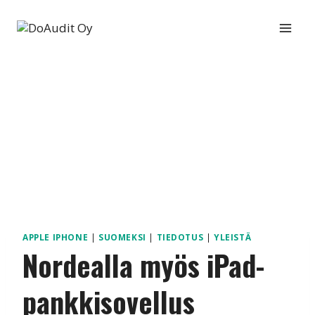
Siirry
sisältöön
APPLE IPHONE
|
SUOMEKSI
|
TIEDOTUS
|
YLEISTÄ
Nordealla myös iPad-
pankkisovellus