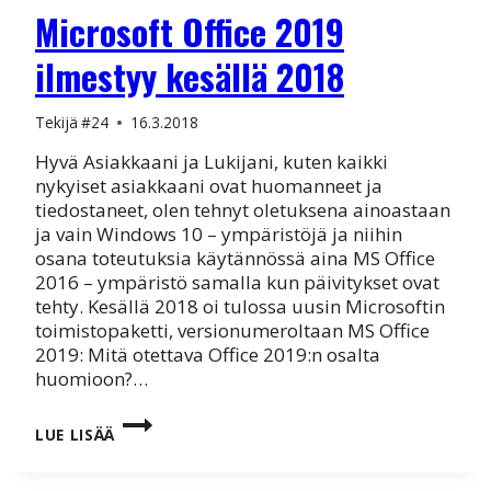
Microsoft Office 2019
ilmestyy kesällä 2018
Tekijä
#24
16.3.2018
Hyvä Asiakkaani ja Lukijani, kuten kaikki
nykyiset asiakkaani ovat huomanneet ja
tiedostaneet, olen tehnyt oletuksena ainoastaan
ja vain Windows 10 – ympäristöjä ja niihin
osana toteutuksia käytännössä aina MS Office
2016 – ympäristö samalla kun päivitykset ovat
tehty. Kesällä 2018 oi tulossa uusin Microsoftin
toimistopaketti, versionumeroltaan MS Office
2019: Mitä otettava Office 2019:n osalta
huomioon?…
MICROSOFT
LUE LISÄÄ
OFFICE
2019
ILMESTYY