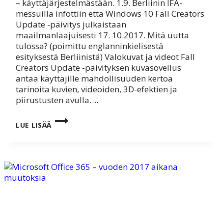
– käyttäjärjestelmästään. 1.9. Berliinin IFA-
messuilla infottiin että Windows 10 Fall Creators
Update -päivitys julkaistaan
maailmanlaajuisesti 17. 10.2017. Mitä uutta
tulossa? (poimittu englanninkielisestä
esityksestä Berliinistä) Valokuvat ja videot Fall
Creators Update -päivityksen kuvasovellus
antaa käyttäjille mahdollisuuden kertoa
tarinoita kuvien, videoiden, 3D-efektien ja
piirustusten avulla….
WINDOWS
LUE LISÄÄ
10
FALL
CREATORS
UPDATE
-
PÄIVITYS
SAATAVILLE
17.
10.2017