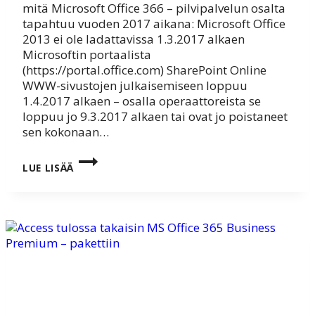
mitä Microsoft Office 366 – pilvipalvelun osalta
tapahtuu vuoden 2017 aikana: Microsoft Office
2013 ei ole ladattavissa 1.3.2017 alkaen
Microsoftin portaalista
(https://portal.office.com) SharePoint Online
WWW-sivustojen julkaisemiseen loppuu
1.4.2017 alkaen – osalla operaattoreista se
loppuu jo 9.3.2017 alkaen tai ovat jo poistaneet
sen kokonaan…
MICROSOFT
LUE LISÄÄ
OFFICE
365
–
VUODEN
2017
AIKANA
MUUTOKSIA