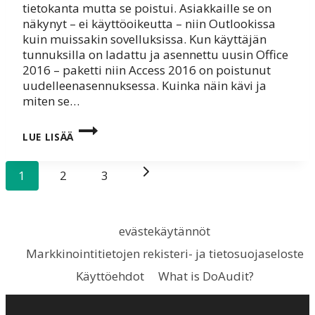
tietokanta mutta se poistui. Asiakkaille se on
näkynyt – ei käyttöoikeutta – niin Outlookissa
kuin muissakin sovelluksissa. Kun käyttäjän
tunnuksilla on ladattu ja asennettu uusin Office
2016 – paketti niin Access 2016 on poistunut
uudelleenasennuksessa. Kuinka näin kävi ja
miten se…
ACCESS
LUE LISÄÄ
TULOSSA
TAKAISIN
MS
Sivunavigointi
Seuraava
1
2
OFFICE
3
365
BUSINESS
sivu
PREMIUM
–
evästekäytännöt
PAKETTIIN
Markkinointitietojen rekisteri- ja tietosuojaseloste
Käyttöehdot
What is DoAudit?