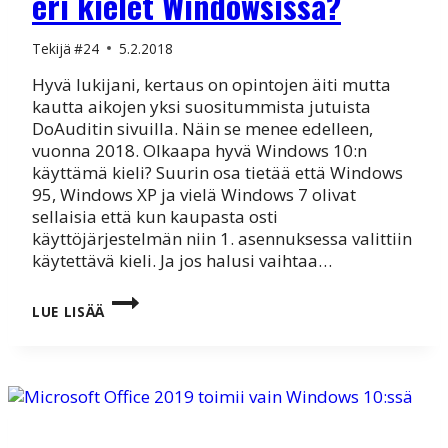
eri kielet Windowsissa?
Tekijä
#24
5.2.2018
Hyvä lukijani, kertaus on opintojen äiti mutta
kautta aikojen yksi suositummista jutuista
DoAuditin sivuilla. Näin se menee edelleen,
vuonna 2018. Olkaapa hyvä Windows 10:n
käyttämä kieli? Suurin osa tietää että Windows
95, Windows XP ja vielä Windows 7 olivat
sellaisia että kun kaupasta osti
käyttöjärjestelmän niin 1. asennuksessa valittiin
käytettävä kieli. Ja jos halusi vaihtaa…
WINDOWS
LUE LISÄÄ
10
KIELIPAKETTI?
JA
ERI
KIELET
WINDOWSISSA?