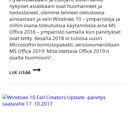
nykyiset asiakkaani ovat huomanneet ja
tiedostaneet, olemme tehneet oletuksena
ainoastaan ja vain Windows 10 – ympäristöjä ja
niihin osana toteutuksia käytännössä aina MS
Office 2016 – ympäristö samalla kun päivitykset
ovat tehty. Kesällä 2018 oi tulossa uusin
Microsoftin toimistopaketti, versionumeroltaan
MS Office 2019: Mitä otettava Office 2019:n
osalta huomioon?…
MICROSOFT
LUE LISÄÄ
OFFICE
2019
TOIMII
VAIN
WINDOWS
10:SSÄ