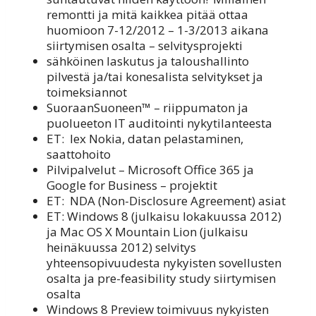
remontti ja mitä kaikkea pitää ottaa
huomioon 7-12/2012 – 1-3/2013 aikana
siirtymisen osalta – selvitysprojekti
sähköinen laskutus ja taloushallinto
pilvestä ja/tai konesalista selvitykset ja
toimeksiannot
SuoraanSuoneen™ – riippumaton ja
puolueeton IT auditointi nykytilanteesta
ET: lex Nokia, datan pelastaminen,
saattohoito
Pilvipalvelut – Microsoft Office 365 ja
Google for Business – projektit
ET: NDA (Non-Disclosure Agreement) asiat
ET: Windows 8 (julkaisu lokakuussa 2012)
ja Mac OS X Mountain Lion (julkaisu
heinäkuussa 2012) selvitys
yhteensopivuudesta nykyisten sovellusten
osalta ja pre-feasibility study siirtymisen
osalta
Windows 8 Preview toimivuus nykyisten