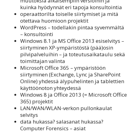
muutoksia aikaisempiin versioihin ja
kuinka hyödynnät eri tapoja konsultointia
operaattorilta toiselle siirtymiset ja mitä
otettava huomioon projektit
WordPress – todellakin pintaa syvemmältä
– konsultointi
Windows 8.1 ja MS Office 2013 esiselvitys –
siirtyminen XP-ympäristöstä (pää)osin
pilvipalveluihin – ja toteutusaikataulu sekä
toimittajan valinta
Microsoft Office 365 – ympäristöön
siirtyminen (Exchange, Lync ja SharePoint
Online) yhdessä älypuhelinten ja tablettien
käyttöönoton yhteydessä
Windows 8 ja Office 2013 (= Microsoft Office
365) projektit
LAN/WAN/WLAN-verkon pullonkaulat
selvitys
data hukassa? salasanat hukassa?
Computer Forensics – asiat