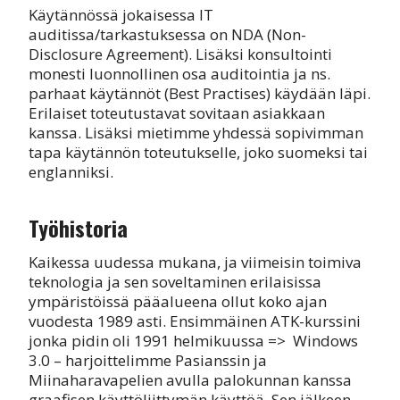
Käytännössä jokaisessa IT
auditissa/tarkastuksessa on NDA (Non-
Disclosure Agreement). Lisäksi konsultointi
monesti luonnollinen osa auditointia ja ns.
parhaat käytännöt (Best Practises) käydään läpi.
Erilaiset toteutustavat sovitaan asiakkaan
kanssa. Lisäksi mietimme yhdessä sopivimman
tapa käytännön toteutukselle, joko suomeksi tai
englanniksi.
Työhistoria
Kaikessa uudessa mukana, ja viimeisin toimiva
teknologia ja sen soveltaminen erilaisissa
ympäristöissä pääalueena ollut koko ajan
vuodesta 1989 asti. Ensimmäinen ATK-kurssini
jonka pidin oli 1991 helmikuussa => Windows
3.0 – harjoittelimme Pasianssin ja
Miinaharavapelien avulla palokunnan kanssa
graafisen käyttöliittymän käyttöä. Sen jälkeen