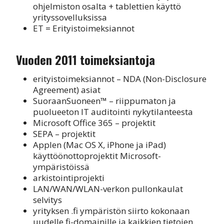
ohjelmiston osalta + tablettien käyttö
yrityssovelluksissa
ET = Erityistoimeksiannot
Vuoden 2011 toimeksiantoja
erityistoimeksiannot – NDA (Non-Disclosure
Agreement) asiat
SuoraanSuoneen™ – riippumaton ja
puolueeton IT auditointi nykytilanteesta
Microsoft Office 365 – projektit
SEPA – projektit
Applen (Mac OS X, iPhone ja iPad)
käyttöönottoprojektit Microsoft-
ympäristöissä
arkistointiprojekti
LAN/WAN/WLAN-verkon pullonkaulat
selvitys
yrityksen .fi ympäristön siirto kokonaan
uudelle fi-domainille ja kaikkien tietojen