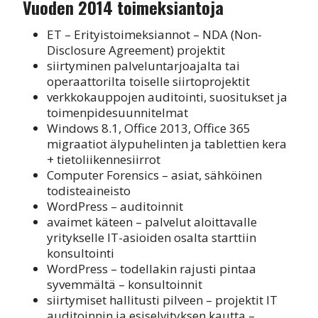
Vuoden 2014 toimeksiantoja
ET – Erityistoimeksiannot – NDA (Non-
Disclosure Agreement) projektit
siirtyminen palveluntarjoajalta tai
operaattorilta toiselle siirtoprojektit
verkkokauppojen auditointi, suositukset ja
toimenpidesuunnitelmat
Windows 8.1, Office 2013, Office 365
migraatiot älypuhelinten ja tablettien kera
+ tietoliikennesiirrot
Computer Forensics – asiat, sähköinen
todisteaineisto
WordPress – auditoinnit
avaimet käteen – palvelut aloittavalle
yritykselle IT-asioiden osalta starttiin
konsultointi
WordPress – todellakin rajusti pintaa
syvemmältä – konsultoinnit
siirtymiset hallitusti pilveen – projektit IT
auditoinnin ja esiselvityksen kautta –