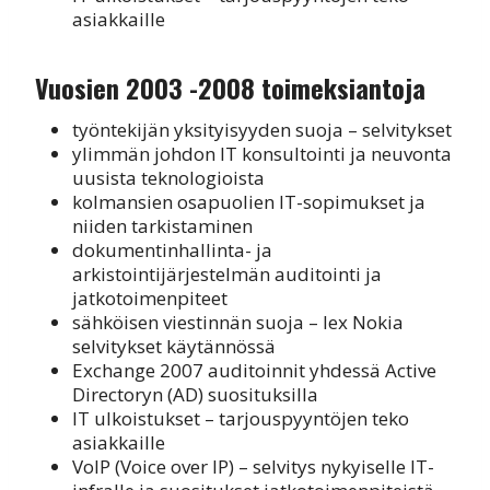
asiakkaille
Vuosien 2003 -2008 toimeksiantoja
työntekijän yksityisyyden suoja – selvitykset
ylimmän johdon IT konsultointi ja neuvonta
uusista teknologioista
kolmansien osapuolien IT-sopimukset ja
niiden tarkistaminen
dokumentinhallinta- ja
arkistointijärjestelmän auditointi ja
jatkotoimenpiteet
sähköisen viestinnän suoja – lex Nokia
selvitykset käytännössä
Exchange 2007 auditoinnit yhdessä Active
Directoryn (AD) suosituksilla
IT ulkoistukset – tarjouspyyntöjen teko
asiakkaille
VoIP (Voice over IP) – selvitys nykyiselle IT-