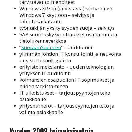
tarvittavat toimenpiteet
Windows XP:stä (ja Vistasta) siirtyminen
Windows 7 käyttöön – selvitys ja
toteutusaikataulu
työntekijän yksityisyyden suoja – selvitys
SAP suorituskykymittaukset osana muuta
tietoliikenneverkkoa
”
SuoraanSuoneen
” – auditoinnit
ylimmän johdon IT konsultointi ja neuvonta
uusista teknologioista
erityistoimeksianto – uuden teknologian
yrityksen IT auditointi
kolmansien osapuolien IT-sopimukset ja
niiden tarkistaminen
IT ulkoistukset – tarjouspyyntöjen teko
asiakkaalle
yritysnumerot – tarjouspyyntöjen teko ja
valinta asiakkaalle
Vuoden 2009 toimeksiantoja