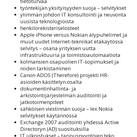
tietoturvaa
työntekijän yksityisyyden suoja – selvitykset
ylimmän johdon IT konsultointi ja neuvonta
uusista teknologioista
henkilörekisteriselosteet
Apple iPhone versus Nokian älypuhelimet ja
muut uudet Internet-tekniikat etäkäytössä
selvitys – osana yrityksen uutta
infrastruktuuria ja toimistoautomaatiota
kolmansien osapuolien IT-sopimukset ja
niiden tarkistaminen
Canon ADOS (Therefore) projekti HR-
asioiden käsittelyn osalta
dokumentinhallinta- ja
arkistointijärjestelmän auditointi ja
jatkotoimenpiteet
sähköisen viestinnän suoja – lex Nokia
selvitykset käytännössä
Exchange 2007 auditointi yhdessä Active
Directoryn (AD) suosituksilla
IT ulkoistukset – tarjouspyyntöjen teko