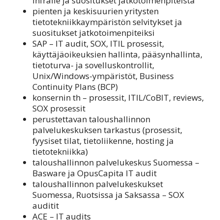
infralle ja suositukset jatkotoimenpiteistä
pienten ja keskisuurien yritysten
tietotekniikkaympäristön selvitykset ja
suositukset jatkotoimenpiteiksi
SAP – IT audit, SOX, ITIL prosessit,
käyttäjäoikeuksien hallinta, pääsynhallinta,
tietoturva- ja sovelluskontrollit,
Unix/Windows-ympäristöt, Business
Continuity Plans (BCP)
konsernin th – prosessit, ITIL/CoBIT, reviews,
SOX prosessit
perustettavan taloushallinnon
palvelukeskuksen tarkastus (prosessit,
fyysiset tilat, tietoliikenne, hosting ja
tietotekniikka)
taloushallinnon palvelukeskus Suomessa –
Basware ja OpusCapita IT audit
taloushallinnon palvelukeskukset
Suomessa, Ruotsissa ja Saksassa – SOX
auditit
ACE – IT audits