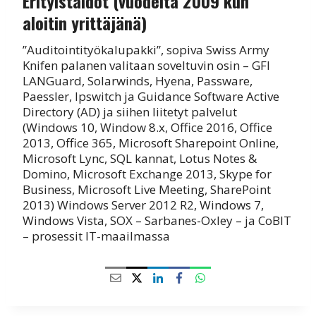
Erityistaidot (vuodelta 2009 kun
aloitin yrittäjänä)
”Auditointityökalupakki”, sopiva Swiss Army
Knifen palanen valitaan soveltuvin osin – GFI
LANGuard, Solarwinds, Hyena, Passware,
Paessler, Ipswitch ja Guidance Software Active
Directory (AD) ja siihen liitetyt palvelut
(Windows 10, Window 8.x, Office 2016, Office
2013, Office 365, Microsoft Sharepoint Online,
Microsoft Lync, SQL kannat, Lotus Notes &
Domino, Microsoft Exchange 2013, Skype for
Business, Microsoft Live Meeting, SharePoint
2013) Windows Server 2012 R2, Windows 7,
Windows Vista, SOX – Sarbanes-Oxley – ja CoBIT
– prosessit IT-maailmassa