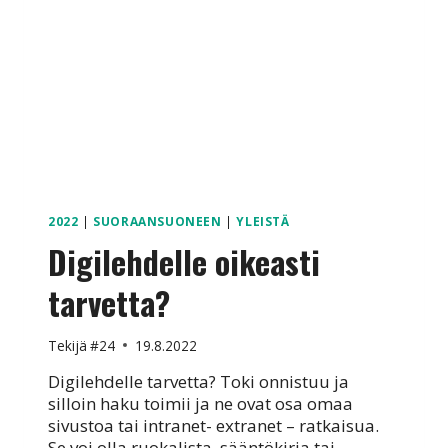
2022
|
SUORAANSUONEEN
|
YLEISTÄ
Digilehdelle oikeasti
tarvetta?
Tekijä
#24
19.8.2022
Digilehdelle tarvetta? Toki onnistuu ja
silloin haku toimii ja ne ovat osa omaa
sivustoa tai intranet- extranet – ratkaisua.
Se voi olla ruokalista, sääntökirja tai