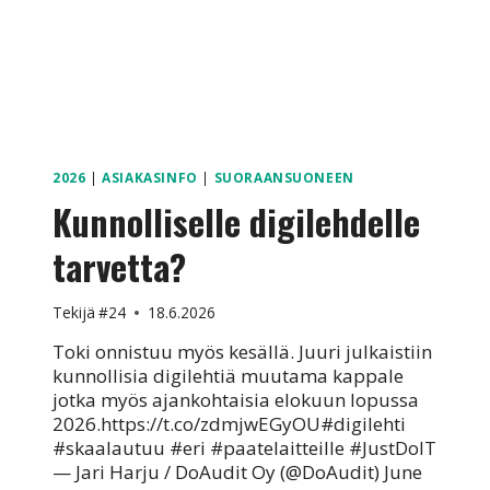
2026
|
ASIAKASINFO
|
SUORAANSUONEEN
Kunnolliselle digilehdelle
tarvetta?
Tekijä
#24
18.6.2026
Toki onnistuu myös kesällä. Juuri julkaistiin
kunnollisia digilehtiä muutama kappale
jotka myös ajankohtaisia elokuun lopussa
2026.https://t.co/zdmjwEGyOU#digilehti
#skaalautuu #eri #paatelaitteille #JustDoIT
— Jari Harju / DoAudit Oy (@DoAudit) June