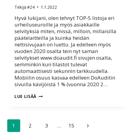
Tekijä
#24
1.1.2022
Hyvä lukijani, olen tehnyt TOP‑5 listoja eri
urheiluseuroille ja myös asiakkaille
selvityksiä miten, missä, milloin, millaisilla
päätelaitteilla ja kuinka heidän
nettisivujaan on luettu. Ja edelleen myös
vuoden 2020 osalta tein nyt saman
selvitykset www.doaudit.fi sivujen osalta,
semminkin kun tilastot tulevat
automaattisesti sekunnin tarkkuudella.
Mobiilin osuus kasvaa edelleen DoAuditin
sivuilla kävijöistä 1 % (vuonna 2020 2…
TOP‑5
LUE LISÄÄ
ARTIKKELIT
VUONNA
2021
Sivunavigointi
Seuraava
1
2
3
…
15