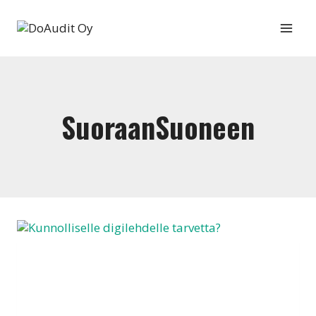
Siirry
sisältöön
SuoraanSuoneen