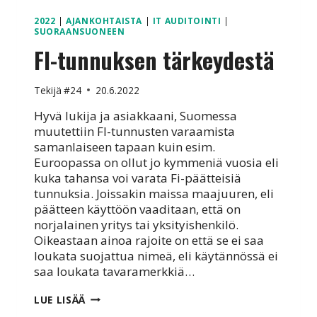
2022
|
AJANKOHTAISTA
|
IT AUDITOINTI
|
SUORAANSUONEEN
FI-tunnuksen tärkeydestä
Tekijä
#24
20.6.2022
Hyvä lukija ja asiakkaani, Suomessa
muutettiin FI-tunnusten varaamista
samanlaiseen tapaan kuin esim.
Euroopassa on ollut jo kymmeniä vuosia eli
kuka tahansa voi varata Fi-päätteisiä
tunnuksia. Joissakin maissa maajuuren, eli
päätteen käyttöön vaaditaan, että on
norjalainen yritys tai yksityishenkilö.
Oikeastaan ainoa rajoite on että se ei saa
loukata suojattua nimeä, eli käytännössä ei
saa loukata tavaramerkkiä…
FI-
LUE LISÄÄ
TUNNUKSEN