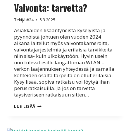
Valvonta: tarvetta?
Tekijä
#24
5.3.2025
Asiakkaiden lisääntyneistä kyselyistä ja
pyynnöistä johtuen olen vuoden 2024
aikana laitellut myös valvontakameroita,
valvontajärjestelmiä ja erilaisia tarvikkeita
niin sisä- kuin ulkokäyttöön. Hyvin usein
nuo tulevat esille langattoman WLAN –
verkon laajennuksen yhteydessä ja samalla
kohteiden osalta tarpeita on ollut erilaisia.
Kysy lisää, sopiva ratkaisu voi löytyä ihan
perusratkaisuilla. Ja jos on tarvetta
täysiveriseen ratkaisuun sitten…
VALVONTA:
LUE LISÄÄ
TARVETTA?