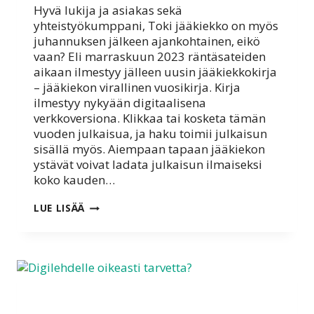
Hyvä lukija ja asiakas sekä
yhteistyökumppani, Toki jääkiekko on myös
juhannuksen jälkeen ajankohtainen, eikö
vaan? Eli marraskuun 2023 räntäsateiden
aikaan ilmestyy jälleen uusin jääkiekkokirja
– jääkiekon virallinen vuosikirja. Kirja
ilmestyy nykyään digitaalisena
verkkoversiona. Klikkaa tai kosketa tämän
vuoden julkaisua, ja haku toimii julkaisun
sisällä myös. Aiempaan tapaan jääkiekon
ystävät voivat ladata julkaisun ilmaiseksi
koko kauden…
JÄÄKIEKKOASIAA
LUE LISÄÄ
KESKELLÄ
KESÄÄ?