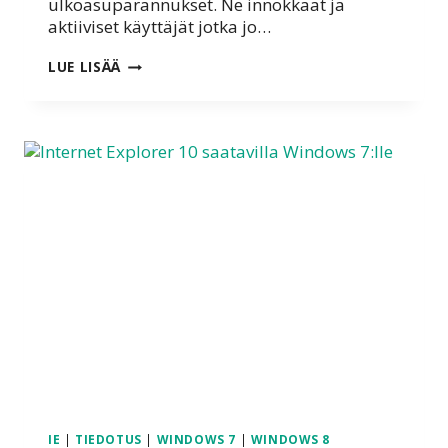
ulkoasuparannukset. Ne innokkaat ja
aktiiviset käyttäjät jotka jo…
WINDOWS
LUE LISÄÄ
8.1
ILMESTYY
SIIS
17.10.2013
KLO
14
SUOMEN
AIKAA
IE
|
TIEDOTUS
|
WINDOWS 7
|
WINDOWS 8