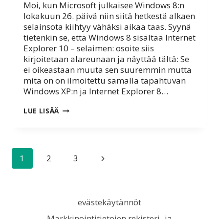
Moi, kun Microsoft julkaisee Windows 8:n
lokakuun 26. päivä niin siitä hetkestä alkaen
selainsota kiihtyy vähäksi aikaa taas. Syynä
tietenkin se, että Windows 8 sisältää Internet
Explorer 10 – selaimen: osoite siis
kirjoitetaan alareunaan ja näyttää tältä: Se
ei oikeastaan muuta sen suuremmin mutta
mitä on on ilmoitettu samalla tapahtuvan
Windows XP:n ja Internet Explorer 8…
26.10.
LUE LISÄÄ
2012
–
IE
8
JA
Sivunavigointi
Seuraava
1
2
3
WINDOWS
XP
sivu
evästekäytännöt
Markkinointitietojen rekisteri- ja