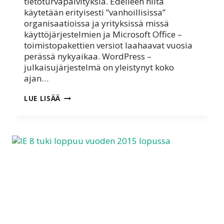
tietoturvapäivityksiä. Edelleen niitä
käytetään erityisesti ”vanhoillisissa”
organisaatioissa ja yrityksissä missä
käyttöjärjestelmien ja Microsoft Office –
toimistopakettien versiot laahaavat vuosia
perässä nykyaikaa. WordPress –
julkaisujärjestelmä on yleistynyt koko
ajan…
WORDPRESS
LUE LISÄÄ
4.8
LOPETTAA
TUEN
INTERNET
EXPLORER
8,
9
JA
10
–
VERSIOILLE