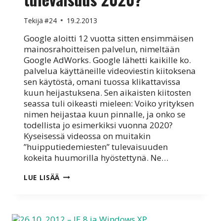
Tekijä
#24
19.2.2013
Google aloitti 12 vuotta sitten ensimmäisen
mainosrahoitteisen palvelun, nimeltään
Google AdWorks. Google lähetti kaikille ko.
palvelua käyttäneille videoviestin kiitoksena
sen käytöstä, omani tuossa klikattavissa
kuun heijastuksena. Sen aikaisten kiitosten
seassa tuli oikeasti mieleen: Voiko yrityksen
nimen heijastaa kuun pinnalle, ja onko se
todellista jo esimerkiksi vuonna 2020?
Kyseisessä videossa on muitakin
”huipputiedemiesten” tulevaisuuden
kokeita huumorilla hyöstettynä. Ne…
10
LUE LISÄÄ
VUOTTA
SITTEN..
JA
TULEVAISUUS
2020?