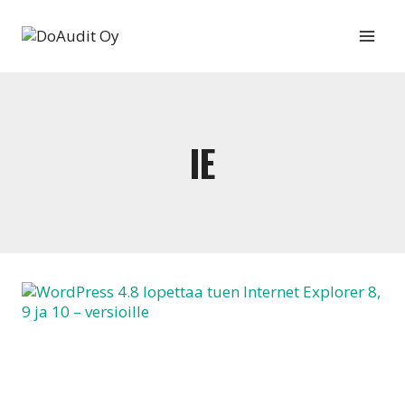
Siirry
sisältöön
IE