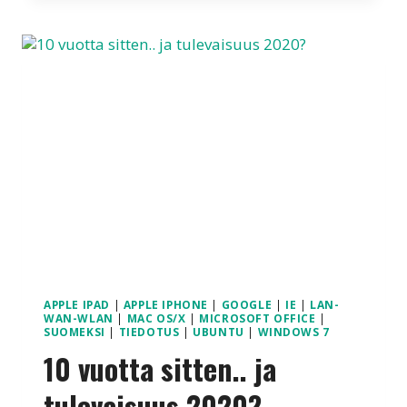
SAATAVILLA
WINDOWS
7:LLE
APPLE IPAD
|
APPLE IPHONE
|
GOOGLE
|
IE
|
LAN-
WAN-WLAN
|
MAC OS/X
|
MICROSOFT OFFICE
|
SUOMEKSI
|
TIEDOTUS
|
UBUNTU
|
WINDOWS 7
10 vuotta sitten.. ja
tulevaisuus 2020?