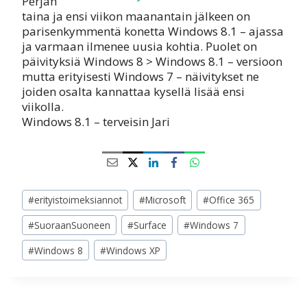
Perjan
taina ja ensi viikon maanantain jälkeen on
parisenkymmentä konetta Windows 8.1 – ajassa
ja varmaan ilmenee uusia kohtia. Puolet on
päivityksiä Windows 8 > Windows 8.1 – versioon
mutta erityisesti Windows 7 – näivitykset ne
joiden osalta kannattaa kysellä lisää ensi
viikolla.
Windows 8.1 – terveisin Jari
Avainsanat:
#
erityistoimeksiannot
#
Microsoft
#
Office 365
#
SuoraanSuoneen
#
Surface
#
Windows 7
#
Windows 8
#
Windows XP