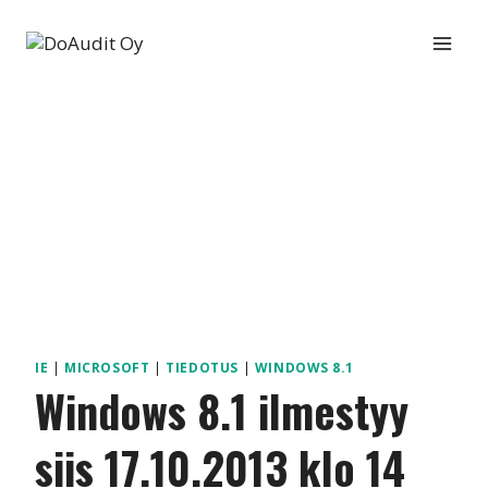
Siirry
sisältöön
IE
|
MICROSOFT
|
TIEDOTUS
|
WINDOWS 8.1
Windows 8.1 ilmestyy
siis 17.10.2013 klo 14