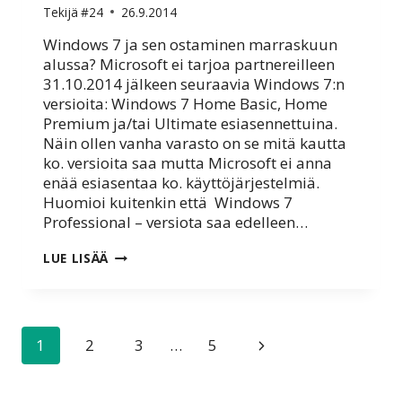
Tekijä
#24
26.9.2014
Windows 7 ja sen ostaminen marraskuun
alussa? Microsoft ei tarjoa partnereilleen
31.10.2014 jälkeen seuraavia Windows 7:n
versioita: Windows 7 Home Basic, Home
Premium ja/tai Ultimate esiasennettuina.
Näin ollen vanha varasto on se mitä kautta
ko. versioita saa mutta Microsoft ei anna
enää esiasentaa ko. käyttöjärjestelmiä.
Huomioi kuitenkin että Windows 7
Professional – versiota saa edelleen…
MITÄ
LUE LISÄÄ
TAPAHTUU
31.10.2014
WINDOWS
7:N
OSALTA?
Sivunavigointi
Seuraava
1
2
3
…
5
sivu