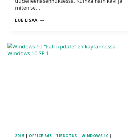
uudelleenasennuksessa. Kuinka näin kävi ja
miten se…
ACCESS
LUE LISÄÄ
TULOSSA
TAKAISIN
MS
OFFICE
365
BUSINESS
PREMIUM
–
PAKETTIIN
2015
|
OFFICE 365
|
TIEDOTUS
|
WINDOWS 10
|