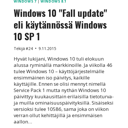
WINDOWS 7
|
WINDOWS 8.1
Windows 10 "Fall update"
eli käytännössä Windows
10 SP 1
Tekijä
#24
9.11.2015
Hyvät lukijani, Windows 10 tuli elokuun
alussa ryminällä markkinoille. Ja viikolla 46
tulee Windows 10 – käyttöjärjestelmälle
ensimmäinen iso päivitys, kaikille
käyttäjille. Ennen se olisi mennyt nimellä
Service Pack 1 mutta nythän Windows 10
päivittyy kuukausittain erilaisilla tietoturva-
ja muilla ominaisuuspäivityksillä. Sisäiseksi
versioksi tulee 10586, sama joka on viikon
verran ollut kehittäjillä ja ensimmäisen
aallon…