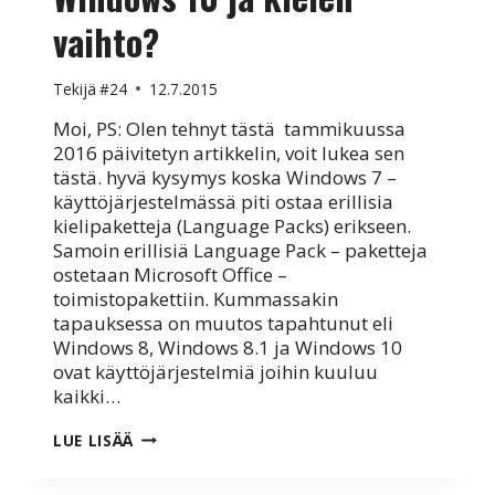
vaihto?
Tekijä
#24
12.7.2015
Moi, PS: Olen tehnyt tästä tammikuussa
2016 päivitetyn artikkelin, voit lukea sen
tästä. hyvä kysymys koska Windows 7 –
käyttöjärjestelmässä piti ostaa erillisia
kielipaketteja (Language Packs) erikseen.
Samoin erillisiä Language Pack – paketteja
ostetaan Microsoft Office –
toimistopakettiin. Kummassakin
tapauksessa on muutos tapahtunut eli
Windows 8, Windows 8.1 ja Windows 10
ovat käyttöjärjestelmiä joihin kuuluu
kaikki…
WINDOWS
LUE LISÄÄ
10
JA
KIELEN