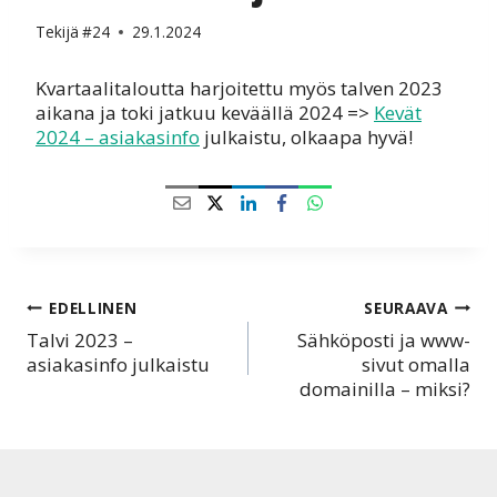
Tekijä
#24
29.1.2024
Kvartaalitaloutta harjoitettu myös talven 2023
aikana ja toki jatkuu keväällä 2024 =>
Kevät
2024 – asiakasinfo
julkaistu, olkaapa hyvä!
Artikkelien
EDELLINEN
SEURAAVA
Talvi 2023 –
Sähköposti ja www-
selaus
asiakasinfo julkaistu
sivut omalla
domainilla – miksi?