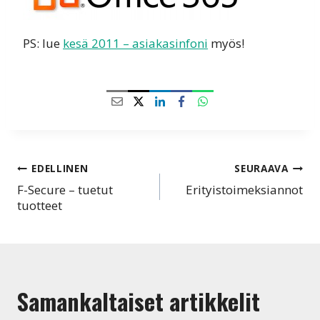
PS: lue
kesä 2011 – asiakasinfoni
myös!
Artikkelien
EDELLINEN
SEURAAVA
F-Secure – tuetut
Erityistoimeksiannot
selaus
tuotteet
Samankaltaiset artikkelit