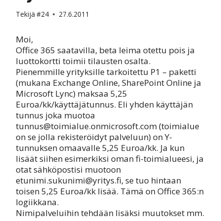
Tekijä
#24
27.6.2011
Moi,
Office 365 saatavilla, beta leima otettu pois ja
luottokortti toimii tilausten osalta.
Pienemmille yrityksille tarkoitettu P1 – paketti
(mukana Exchange Online, SharePoint Online ja
Microsoft Lync) maksaa 5,25
Euroa/kk/käyttäjätunnus. Eli yhden käyttäjän
tunnus joka muotoa
tunnus@toimialue.onmicrosoft.com (toimialue
on se jolla rekisteröidyt palveluun) on Y-
tunnuksen omaavalle 5,25 Euroa/kk. Ja kun
lisäät siihen esimerkiksi oman fi-toimialueesi, ja
otat sähköpostisi muotoon
etunimi.sukunimi@yritys.fi, se tuo hintaan
toisen 5,25 Euroa/kk lisää. Tämä on Office 365:n
logiikkana.
Nimipalveluihin tehdään lisäksi muutokset mm.