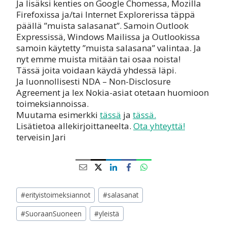
Ja lisäksi kenties on Google Chomessa, Mozilla
Firefoxissa ja/tai Internet Explorerissa täppä
päällä ”muista salasanat”. Samoin Outlook
Expressissä, Windows Mailissa ja Outlookissa
samoin käytetty ”muista salasana” valintaa. Ja
nyt emme muista mitään tai osaa noista!
Tässä joita voidaan käydä yhdessä läpi.
Ja luonnollisesti NDA – Non-Disclosure
Agreement ja lex Nokia-asiat otetaan huomioon
toimeksiannoissa.
Muutama esimerkki
tässä
ja
tässä.
Lisätietoa allekirjoittaneelta.
Ota yhteyttä!
terveisin Jari
Avainsanat:
#
erityistoimeksiannot
#
salasanat
#
SuoraanSuoneen
#
yleistä