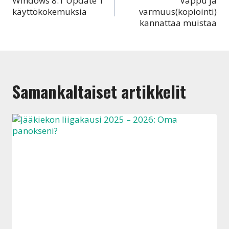
Windows 8.1 Update 1
Vappu ja
selaus
käyttökokemuksia
varmuus(kopiointi)
kannattaa muistaa
Samankaltaiset artikkelit