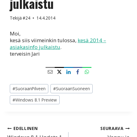
julkaistu
Tekijä
#24
14.4.2014
Moi,
kesä siis viimeinkin tulossa,
kesä 2014 –
asiakasinfo julkaistu
.
terveisin Jari
Avainsanat:
#
SuoraanPilveen
#
SuoraanSuoneen
#
Windows 8.1 Preview
Artikkelien
EDELLINEN
SEURAAVA