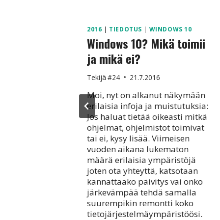
2016
|
TIEDOTUS
|
WINDOWS 10
a kielen
Windows 10? Mikä toimii
ja mikä ei?
Tekijä
#24
21.7.2016
lmestyy
Moi, nyt on alkanut näkymään
yttävät
erilaisia infoja ja muistutuksia:
a ovat jo
Jos haluat tietää oikeasti mitkä
ohjelmat, ohjelmistot toimivat
umoisin
tai ei, kysy lisää. Viimeisen
iittymä
vuoden aikana lukematon
alta.
määrä erilaisia ympäristöjä
yttää
joten ota yhteyttä, katsotaan
kannattaako päivitys vai onko
en tekemä
järkevämpää tehdä samalla
ä
suurempikin remontti koko
mästä:
tietojärjestelmäympäristöösi.