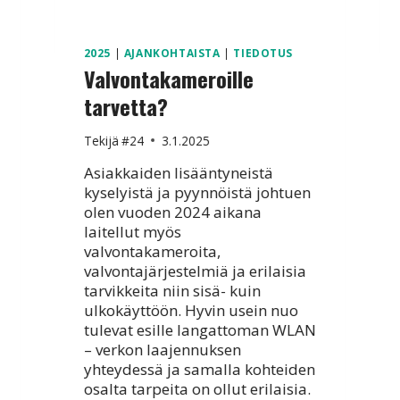
2025
|
AJANKOHTAISTA
|
TIEDOTUS
Valvontakameroille
tarvetta?
Tekijä
#24
3.1.2025
Asiakkaiden lisääntyneistä
kyselyistä ja pyynnöistä johtuen
olen vuoden 2024 aikana
laitellut myös
valvontakameroita,
valvontajärjestelmiä ja erilaisia
tarvikkeita niin sisä- kuin
ulkokäyttöön. Hyvin usein nuo
tulevat esille langattoman WLAN
– verkon laajennuksen
yhteydessä ja samalla kohteiden
osalta tarpeita on ollut erilaisia.