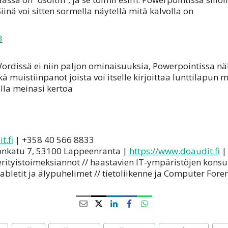
Siinä voi sitten sormella näytellä mitä kalvolla on
Wordissä ei niin paljon ominaisuuksia, Powerpointissa nä
kä muistiinpanot joista voi itselle kirjoittaa lunttilapun m
olla meinasi kertoa
t.fi
| +358 40 566 8833
onkatu 7, 53100 Lappeenranta |
https://www.doaudit.fi
|
 erityistoimeksiannot // haastavien IT-ympäristöjen konsul
bletit ja älypuhelimet // tietoliikenne ja Computer Fore