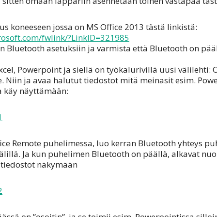
sitten omaan läppäriin asennetaan toinen vastapää tästä
us koneeseen jossa on MS Office 2013 tästä linkistä:
crosoft.com/fwlink/?LinkID=321985
 Bluetooth asetuksiin ja varmista että Bluetooth on pääl
el, Powerpoint ja siellä on työkalurivillä uusi välilehti:
le. Niin ja avaa halutut tiedostot mitä meinasit esim. Pow
ja käy näyttämään:
fice Remote puhelimessa, luo kerran Bluetooth yhteys pu
älillä. Ja kun puhelimen Bluetooth on päällä, alkavat nuo
 tiedostot näkymään
ssä on ”osoitin”, ja se toimii esim. Powerpointissa silloi