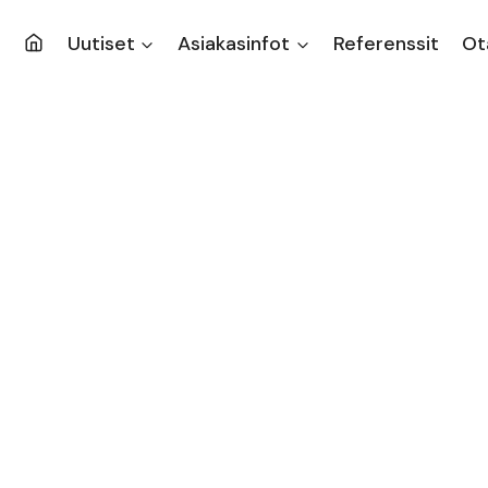
Uutiset
Asiakasinfot
Referenssit
Ot