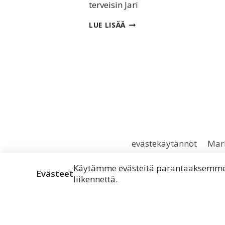
voi
terveisin Jari
7 –
WINDOWS
LUE LISÄÄ
10?
kiksi
MIKÄ
TOIMII
JA
MIKÄ
EI?
evästekäytännöt
Mark
Käytämme evästeitä parantaaksemme 
Evästeet
liikennettä.
Apua?