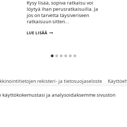
Kysy lisää, sopiva ratkaisu voi
löytyä ihan perusratkaisuilla. Ja
jos on tarvetta täysiveriseen
ratkaisuun sitten…
VALVONTAKAMEROILLE
LUE LISÄÄ
TARVETTA?
kinointitietojen rekisteri- ja tietosuojaseloste
Käyttöe
käyttökokemustasi ja analysoidaksemme sivuston
© 2026 DoAudit Oy - Lappeenranta