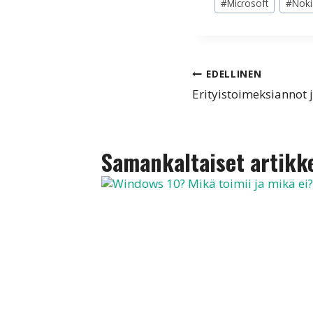
#
Microsoft
#
Noki
Artikkelien
EDELLINEN
Erityistoimeksiannot 
selaus
Samankaltaiset artikke