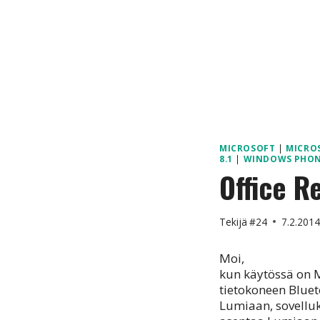
MICROSOFT
|
MICRO
8.1
|
WINDOWS PHO
Office R
Tekijä
#24
7.2.201
Moi,
kun käytössä on M
tietokoneen Bluet
Lumiaan, sovellu