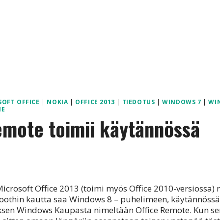
SOFT OFFICE
|
NOKIA
|
OFFICE 2013
|
TIEDOTUS
|
WINDOWS 7
|
WI
NE
emote toimii käytännössä
4
icrosoft Office 2013 (toimi myös Office 2010-versiossa)
oothin kautta saa Windows 8 – puhelimeen, käytännössä 
ksen Windows Kaupasta nimeltään Office Remote. Kun sen