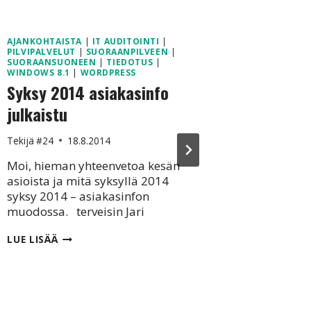
AJANKOHTAISTA
|
IT AUDITOINTI
|
SUOMEKSI
PILVIPALVELUT
|
SUORAANPILVEEN
|
Transla
SUORAANSUONEEN
|
TIEDOTUS
|
WINDOWS 8.1
|
WORDPRESS
esimer
Syksy 2014 asiakasinfo
julkaistu
Tekijä
#24
Moi, Goo
Tekijä
#24
18.8.2014
lennosta 
Translato
Moi, hieman yhteenvetoa kesän
Tässä esi
asioista ja mitä syksyllä 2014
Microsoft
syksy 2014 – asiakasinfon
suomi – 
muodossa. terveisin Jari
suomesta
SYKSY
LUE LISÄÄ
varmaan
2014
teknisesti
ASIAKASINFO
käännösko
JULKAISTU
Doauditi
palkissa