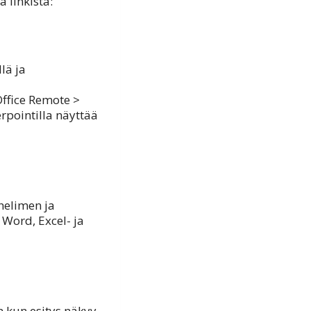
 linkistä:
lä ja
 Office Remote >
erpointilla näyttää
helimen ja
 Word, Excel- ja
n kun esitys näkyy