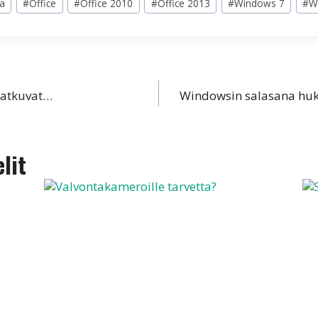
a
#
Office
#
Office 2010
#
Office 2013
#
Windows 7
#
W
jatkuvat…
Windowsin salasana huk
lit