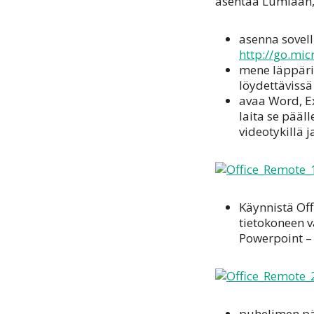
asentaa Lumiaan, 
asenna sovell
http://go.mi
mene läppärin
löydettävissä
avaa Word, Exc
laita se pääl
videotykillä 
Käynnistä Of
tietokoneen v
Powerpoint –
puhelimen pää