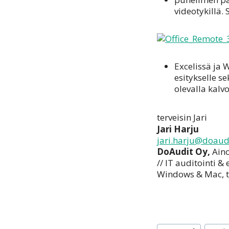
videotykillä. 
Excelissä ja 
esitykselle se
olevalla kalv
terveisin Jari
Jari Harju
jari.harju@doaudi
DoAu
dit Oy,
Ain
// IT auditointi &
Windows & Mac, ta
Avainsanat: