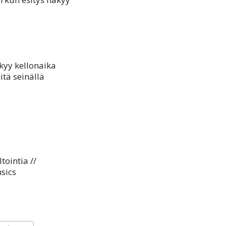
kyy kellonaika
itä seinällä
tointia //
nsics