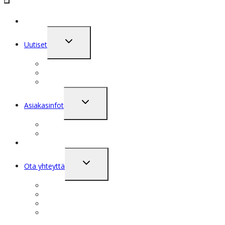
Toggle
Uutiset
child
menu
Jutut … aikajanana
Sosiaalinen seinä
Digilehtiprojekteja vuosien varrelta
Toggle
Asiakasinfot
child
menu
Kesä 2026 asiakasinfo
Sosiaalinen seinä
Referenssit
Toggle
Ota yhteyttä
child
menu
Yhteystiedot
Ajo-ohje
PikaTuki / Windows
PikaTuki / Mac