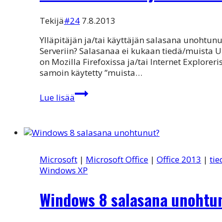
Tekijä
#24
7.8.2013
Ylläpitäjän ja/tai käyttäjän salasana unohtun
Serveriin? Salasanaa ei kukaan tiedä/muista U
on Mozilla Firefoxissa ja/tai Internet Explore
samoin käytetty ”muista…
Salasanat
Lue lisää
kesän
jälkeen
hukassa?
Microsoft
|
Microsoft Office
|
Office 2013
|
tie
Windows XP
Windows 8 salasana unohtu