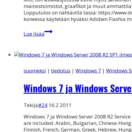
mainostoimistot, graafikot ja muut ammattilai
Lopputulos on nähtävillä tässä: https://www.d
koneessa käytetään hyväksi Adoben Flashia m
ekirja,
Lue lisää
ejulkaisu,
digilehti,
…
suomeksi
|
tiedotus
|
Windows 7
|
Windows S
Windows 7 ja Windows Serve
Tekijä
#24
16.2.2011
Windows 7 ja Windows Server 2008 R2 Service 
are included: Arabic, Bulgarian, Chinese-Hong 
Finnish, French, German, Greek, Hebrew, Hungar