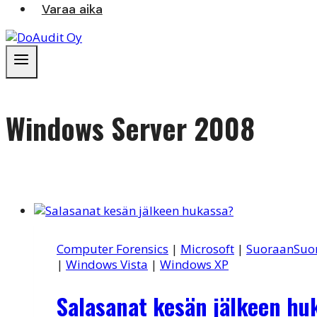
Varaa aika
Windows Server 2008
Computer Forensics
|
Microsoft
|
SuoraanSuo
|
Windows Vista
|
Windows XP
Salasanat kesän jälkeen hu