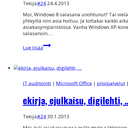
Tekijä
#24
24.4.2013
Moi, Windows 8 salasana unohtunut? Tai vielä
yhteyttä niin asia hoituu. Ja tottakai kaikki 
asiakasympäristössä. Vanha Windows XP-kone 
salasanoin….
Windows
Lue lisää
8
salasana
unohtunut?
IT auditointi
|
Microsoft Office
|
pilvipalvelut
ekirja, ejulkaisu, digilehti, 
Tekijä
#24
30.1.2013
Moi, tuli asiakasjutussa esille myös sähköise