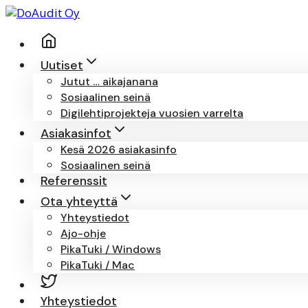
Siirry
sisältöön
Uutiset
Jutut … aikajanana
Sosiaalinen seinä
Digilehtiprojekteja vuosien varrelta
Asiakasinfot
Kesä 2026 asiakasinfo
Sosiaalinen seinä
Referenssit
Ota yhteyttä
Yhteystiedot
Ajo-ohje
PikaTuki / Windows
PikaTuki / Mac
Yhteystiedot