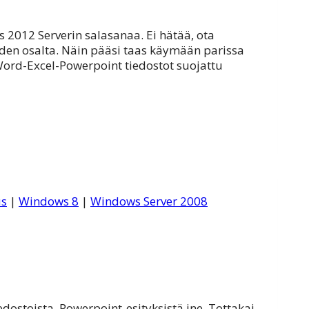
2012 Serverin salasanaa. Ei hätää, ota
oiden osalta. Näin pääsi taas käymään parissa
ord-Excel-Powerpoint tiedostot suojattu
us
|
Windows 8
|
Windows Server 2008
dostoista, Powerpoint-esityksistä jne. Tottakai