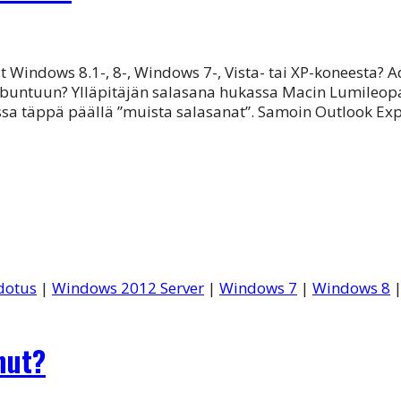
ut Windows 8.1-, 8-, Windows 7-, Vista- tai XP-koneesta
buntuun? Ylläpitäjän salasana hukassa Macin Lumileopard
rissa täppä päällä ”muista salasanat”. Samoin Outlook Ex
dotus
|
Windows 2012 Server
|
Windows 7
|
Windows 8
nut?