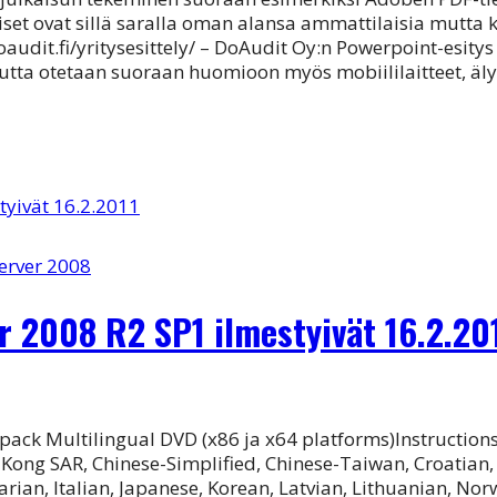
set ovat sillä saralla oman alansa ammattilaisia mutta 
oaudit.fi/yritysesittely/ – DoAudit Oy:n Powerpoint-esit
utta otetaan suoraan huomioon myös mobiililaitteet, ä
erver 2008
r 2008 R2 SP1 ilmestyivät 16.2.20
pack Multilingual DVD (x86 ja x64 platforms)Instruction
Kong SAR, Chinese-Simplified, Chinese-Taiwan, Croatian, 
ian, Italian, Japanese, Korean, Latvian, Lithuanian, Nor