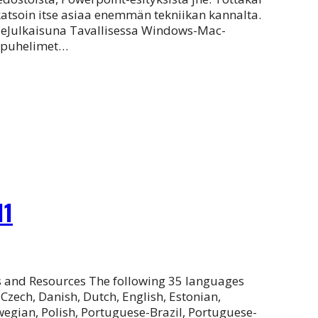
katsoin itse asiaa enemmän tekniikan kannalta.
ys eJulkaisuna Tavallisessa Windows-Mac-
lypuhelimet…
11
s and Resources The following 35 languages
Czech, Danish, Dutch, English, Estonian,
wegian, Polish, Portuguese-Brazil, Portuguese-