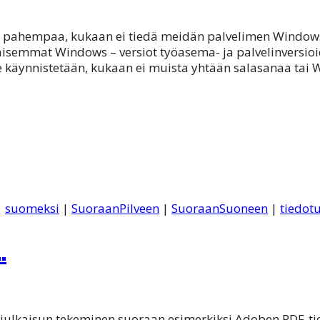
 pahempaa, kukaan ei tiedä meidän palvelimen Windows 
aikaisemmat Windows – versiot työasema- ja palvelinversi
käynnistetään, kukaan ei muista yhtään salasanaa tai W
|
suomeksi
|
SuoraanPilveen
|
SuoraanSuoneen
|
tiedot
…
n julkaisun tekeminen suoraan esimerkiksi Adoben PDF-tie