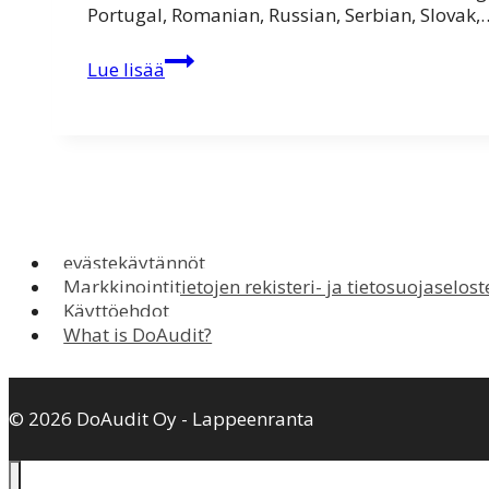
Portugal, Romanian, Russian, Serbian, Slovak,
Windows
Lue lisää
7
ja
Windows
Server
2008
R2
SP1
ilmestyivät
evästekäytännöt
16.2.2011
Markkinointitietojen rekisteri- ja tietosuojaselost
Käyttöehdot
What is DoAudit?
© 2026 DoAudit Oy - Lappeenranta