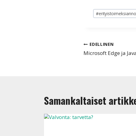
Avainsanat:
#
erityistoimeksianno
Artikkelien
EDELLINEN
Microsoft Edge ja Java
selaus
Samankaltaiset artikke