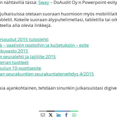
n nähtävillä tässä:
Sway
– DoAudit Oy:n Powerpoint-esity
ijulkaisuissa otetaan suoraan huomioon myös mobiililait
bletit. Kokeile suoraan älypuhelimellasi, tabletilla tai o
eella alla olevia linkkejä.
rsoudut 2015 tuloslehti
ä – vaativiin nostoihin ja kuljetuksiin – esite
ekuvasto 2015
n seuralehti ja lajiliite 2015
terian tuotteet
ulun 10-vuotisesite
n seurakuntien seurakuntatervehdys 4/2015
sia ajankohtainen, tehdään sinunkin julkaisuistasi digive