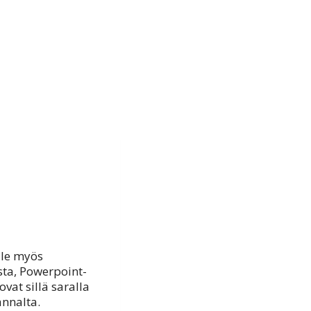
ille myös
sta, Powerpoint-
vat sillä saralla
nnalta.