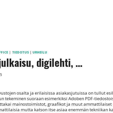
FFICE
|
TIEDOTUS
|
URHEILU
julkaisu, digilehti, …
15
vustojen osalta ja erilaisissa asiakasjutuissa on tullut es
sun tekeminen suoraan esimerkiksi Adoben PDF-tiedostoi
ottakai mainostoimistot, graafikot ja muut ammattilaiset o
ttilaisia mutta katson itse asiaa enemmän tekniikan ka