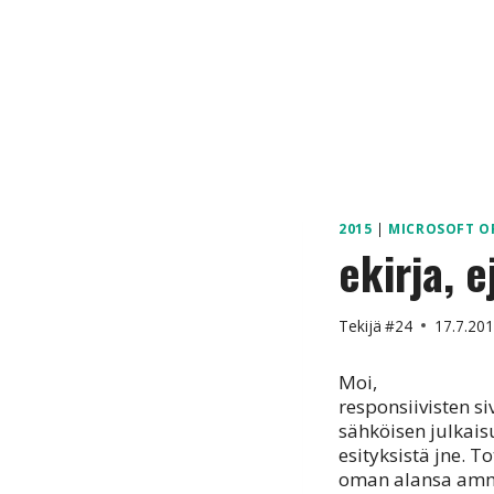
2015
|
MICROSOFT O
ekirja, e
Tekijä
#24
17.7.20
Moi,
responsiivisten si
sähköisen julkai
esityksistä jne. T
oman alansa amma