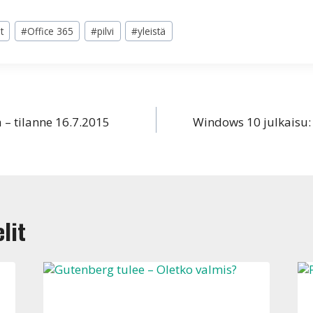
t
#
Office 365
#
pilvi
#
yleistä
 – tilanne 16.7.2015
Windows 10 julkaisu:
lit