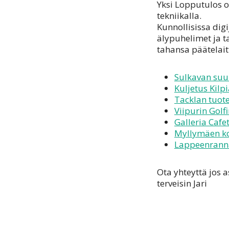
Yksi Lopputulos o
tekniikalla.
Kunnollisissa dig
älypuhelimet ja ta
tahansa päätelaitt
Sulkavan suu
Kuljetus Kilpi
Tacklan tuot
Viipurin Golfi
Galleria Cafe
Myllymäen ko
Lappeenranna
Ota yhteyttä jos a
terveisin Jari