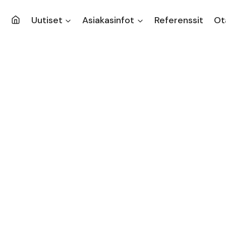
Uutiset
Asiakasinfot
Referenssit
Ot