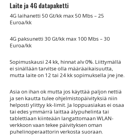
Laite ja 4G datapaketti
4G laihanetti 50 Gt/kk max 50 Mbs – 25
Euroa/kk
4G paksunetti 30 Gt/kk max 100 Mbs – 30
Euroa/kk
Sopimuskausi 24 kk, hinnat alv 0%. Liittymällä
ei sinällään tarvitse olla määräaikaisuutta,
mutta laite on 12 tai 24 kk sopimuksella jne jne.
Asia on ihan ok mutta jos käyttää paljon nettiä
ja sen kautta tulee ohjelmistopäivityksiä niin
helposti ylittyy kk-limit. Ja loppuasiakas ei osaa
tai edes ymmärrä laittaa älypuhelinta tai
tablettiaan kiinteään langattomaan WLAN-
verkkoon vaan tekee päivityksen oman
puhelinoperaattorin verkosta suoraan.