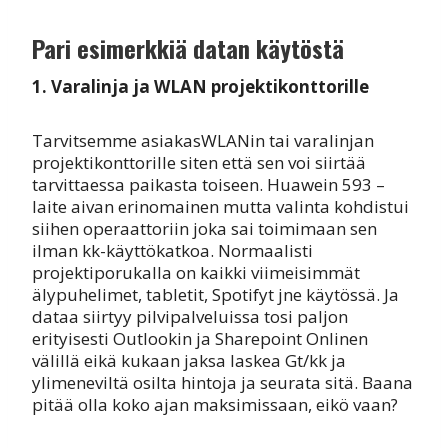
Pari esimerkkiä datan käytöstä
1. Varalinja ja WLAN projektikonttorille
Tarvitsemme asiakasWLANin tai varalinjan
projektikonttorille siten että sen voi siirtää
tarvittaessa paikasta toiseen. Huawein 593 –
laite aivan erinomainen mutta valinta kohdistui
siihen operaattoriin joka sai toimimaan sen
ilman kk-käyttökatkoa. Normaalisti
projektiporukalla on kaikki viimeisimmät
älypuhelimet, tabletit, Spotifyt jne käytössä. Ja
dataa siirtyy pilvipalveluissa tosi paljon
erityisesti Outlookin ja Sharepoint Onlinen
välillä eikä kukaan jaksa laskea Gt/kk ja
ylimeneviltä osilta hintoja ja seurata sitä. Baana
pitää olla koko ajan maksimissaan, eikö vaan?