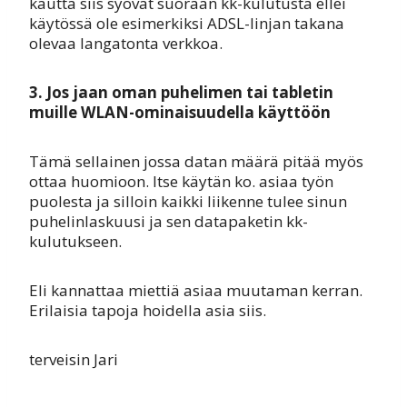
kautta siis syövät suoraan kk-kulutusta ellei
käytössä ole esimerkiksi ADSL-linjan takana
olevaa langatonta verkkoa.
3. Jos jaan oman puhelimen tai tabletin
muille WLAN-ominaisuudella käyttöön
Tämä sellainen jossa datan määrä pitää myös
ottaa huomioon. Itse käytän ko. asiaa työn
puolesta ja silloin kaikki liikenne tulee sinun
puhelinlaskuusi ja sen datapaketin kk-
kulutukseen.
Eli kannattaa miettiä asiaa muutaman kerran.
Erilaisia tapoja hoidella asia siis.
terveisin Jari