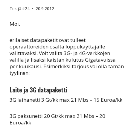
Tekijä
#24
20.9.2012
Moi,
erilaiset datapaketit ovat tulleet
operaattoreiden osalta loppukäyttäjälle
valittavaksi. Voit valita 3G- ja 4G-verkkojen
välillä ja lisäksi kaistan kulutus Gigatavuissa
per kuukausi. Esimerkiksi tarjous voi olla tämän
tyylinen:
Laite ja 3G datapaketti
3G laihanetti 3 Gt/kk max 21 Mbs – 15 Euroa/kk
3G paksunetti 20 Gt/kk max 21 Mbs – 20
Euroa/kk