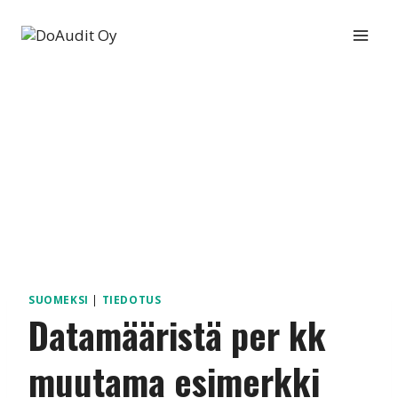
Siirry
sisältöön
SUOMEKSI
|
TIEDOTUS
Datamääristä per kk
muutama esimerkki