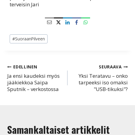
terveisin Jari
Avainsanat:
#
SuoraanPilveen
Artikkelien
EDELLINEN
SEURAAVA
Ja ensi kaudeksi myös
Yksi Teratavu – onko
selaus
jääkiekkoa Saipa
tarpeeksi iso omaksi
Sputnik – verkostossa
"USB-tikuksi"?
Samankaltaiset artikkelit