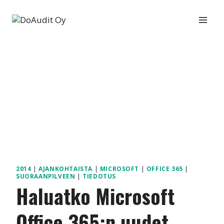
Siirry
sisältöön
2014
|
AJANKOHTAISTA
|
MICROSOFT
|
OFFICE 365
|
SUORAANPILVEEN
|
TIEDOTUS
Haluatko Microsoft
Office 365:n uudet