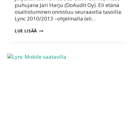
puhujana Jari Harju (DoAudit Oy). Eli etänä
osallistuminen onnistuu seuraavilla tavoilla:
Lync 2010/2013 –ohjelmalla (eli…
MIKÄ
LUE LISÄÄ
ON
OFFICE
365
PILVIPALVELU?