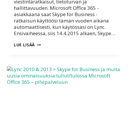
viestintäratkaisut, tietoturvan ja
hallittavuuden. Microsoft Office 365 -
asiakkaana saat Skype for Business -
ratkaisun käyttöösi tämän vuoden aikana
automaattisesti, kun käytössäsi on Lync.
Ensivaiheessa, siis 14.4.2015 alkaen, Skype…
LYNC
LUE LISÄÄ
+
SKYPE
=
SKYPE
FOR
BUSINESS
>
14.4.
ALKAEN…