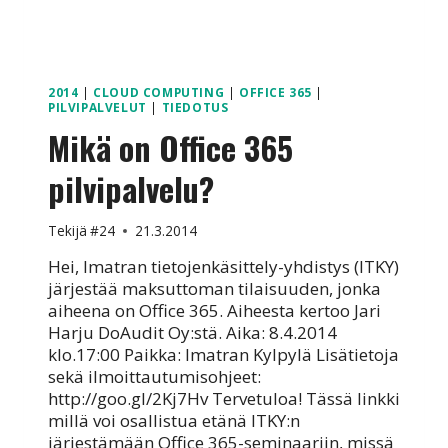
PILVIPALVELUUN
2014
|
CLOUD COMPUTING
|
OFFICE 365
|
PILVIPALVELUT
|
TIEDOTUS
Mikä on Office 365
pilvipalvelu?
Tekijä
#24
21.3.2014
Hei, Imatran tietojenkäsittely-yhdistys (ITKY)
järjestää maksuttoman tilaisuuden, jonka
aiheena on Office 365. Aiheesta kertoo Jari
Harju DoAudit Oy:stä. Aika: 8.4.2014
klo.17:00 Paikka: Imatran Kylpylä Lisätietoja
sekä ilmoittautumisohjeet:
http://goo.gl/2Kj7Hv Tervetuloa! Tässä linkki
millä voi osallistua etänä ITKY:n
järjestämään Office 365-seminaariin, missä