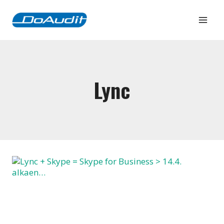
Siirry
sisältöön
Lync