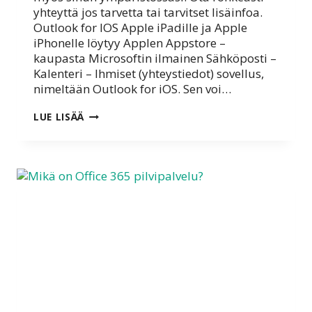
yhteyttä jos tarvetta tai tarvitset lisäinfoa.
Outlook for IOS Apple iPadille ja Apple
iPhonelle löytyy Applen Appstore –
kaupasta Microsoftin ilmainen Sähköposti –
Kalenteri – Ihmiset (yhteystiedot) sovellus,
nimeltään Outlook for iOS. Sen voi…
LYNC
LUE LISÄÄ
2010
&
2013
>
SKYPE
FOR
BUSINESS
JA
MUITA
UUSIA
OMINAISUUKSIA
TULLUT/TULOSSA
MICROSOFT
OFFICE
365
–