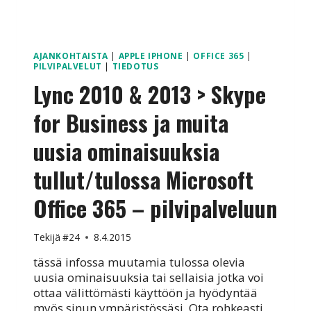
AJANKOHTAISTA
|
APPLE IPHONE
|
OFFICE 365
|
PILVIPALVELUT
|
TIEDOTUS
Lync 2010 & 2013 > Skype
for Business ja muita
uusia ominaisuuksia
tullut/tulossa Microsoft
Office 365 – pilvipalveluun
Tekijä
#24
8.4.2015
tässä infossa muutamia tulossa olevia
uusia ominaisuuksia tai sellaisia jotka voi
ottaa välittömästi käyttöön ja hyödyntää
myös sinun ympäristössäsi. Ota rohkeasti