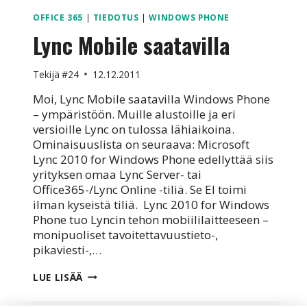
OFFICE 365
|
TIEDOTUS
|
WINDOWS PHONE
Lync Mobile saatavilla
Tekijä
#24
12.12.2011
Moi, Lync Mobile saatavilla Windows Phone
– ympäristöön. Muille alustoille ja eri
versioille Lync on tulossa lähiaikoina.
Ominaisuuslista on seuraava: Microsoft
Lync 2010 for Windows Phone edellyttää siis
yrityksen omaa Lync Server- tai
Office365-/Lync Online -tiliä. Se EI toimi
ilman kyseistä tiliä. Lync 2010 for Windows
Phone tuo Lyncin tehon mobiililaitteeseen –
monipuoliset tavoitettavuustieto-,
pikaviesti-,…
LYNC
LUE LISÄÄ
MOBILE
SAATAVILLA