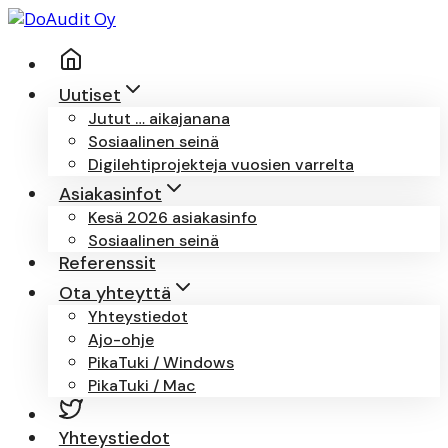
Siirry
sisältöön
Uutiset
Jutut … aikajanana
Sosiaalinen seinä
Digilehtiprojekteja vuosien varrelta
Asiakasinfot
Kesä 2026 asiakasinfo
Sosiaalinen seinä
Referenssit
Ota yhteyttä
Yhteystiedot
Ajo-ohje
PikaTuki / Windows
PikaTuki / Mac
Yhteystiedot