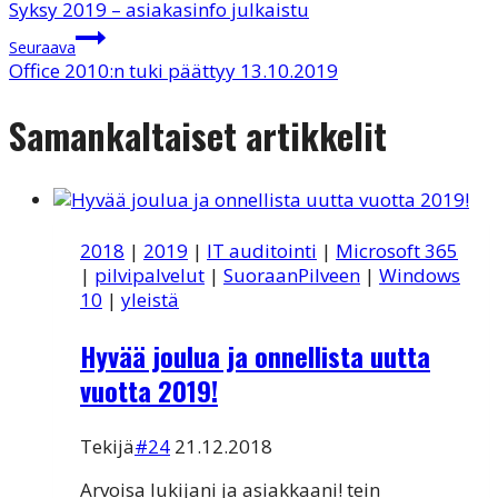
Syksy 2019 – asiakasinfo julkaistu
selaus
Seuraava
Office 2010:n tuki päättyy 13.10.2019
Samankaltaiset artikkelit
2018
|
2019
|
IT auditointi
|
Microsoft 365
|
pilvipalvelut
|
SuoraanPilveen
|
Windows
10
|
yleistä
Hyvää joulua ja onnellista uutta
vuotta 2019!
Tekijä
#24
21.12.2018
Arvoisa lukijani ja asiakkaani! tein