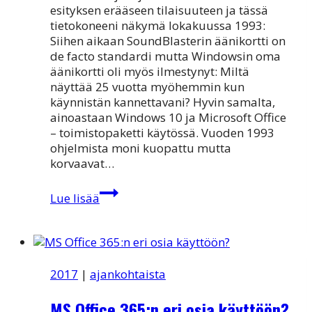
esityksen erääseen tilaisuuteen ja tässä
tietokoneeni näkymä lokakuussa 1993:
Siihen aikaan SoundBlasterin äänikortti on
de facto standardi mutta Windowsin oma
äänikortti oli myös ilmestynyt: Miltä
näyttää 25 vuotta myöhemmin kun
käynnistän kannettavani? Hyvin samalta,
ainoastaan Windows 10 ja Microsoft Office
– toimistopaketti käytössä. Vuoden 1993
ohjelmista moni kuopattu mutta
korvaavat…
Hyvää
Lue lisää
joulua
ja
onnellista
uutta
vuotta
2017
|
ajankohtaista
2019!
MS Office 365:n eri osia käyttöön?