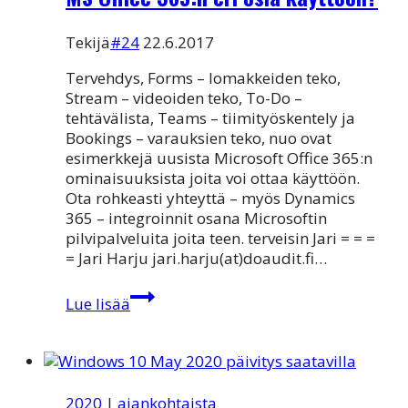
Tekijä
#24
22.6.2017
Tervehdys, Forms – lomakkeiden teko,
Stream – videoiden teko, To-Do –
tehtävälista, Teams – tiimityöskentely ja
Bookings – varauksien teko, nuo ovat
esimerkkejä uusista Microsoft Office 365:n
ominaisuuksista joita voi ottaa käyttöön.
Ota rohkeasti yhteyttä – myös Dynamics
365 – integroinnit osana Microsoftin
pilvipalveluita joita teen. terveisin Jari = = =
= Jari Harju jari.harju(at)doaudit.fi…
MS
Lue lisää
Office
365:n
eri
osia
käyttöön?
2020
|
ajankohtaista