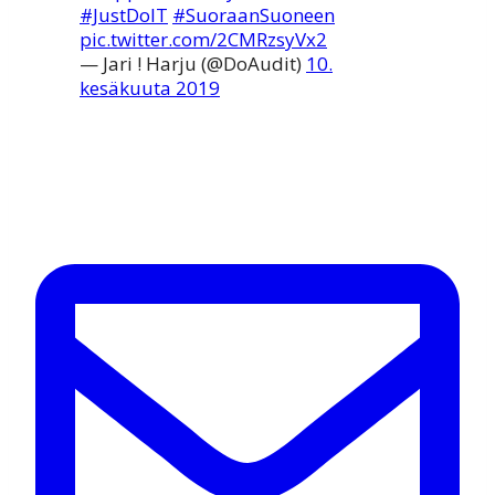
#JustDoIT
#SuoraanSuoneen
pic.twitter.com/2CMRzsyVx2
— Jari ! Harju (@DoAudit)
10.
kesäkuuta 2019