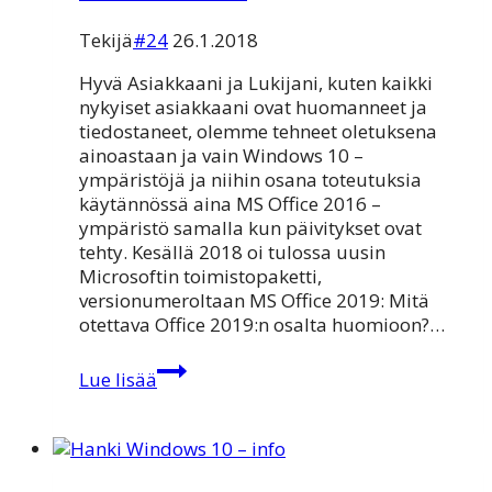
Tekijä
#24
26.1.2018
Hyvä Asiakkaani ja Lukijani, kuten kaikki
nykyiset asiakkaani ovat huomanneet ja
tiedostaneet, olemme tehneet oletuksena
ainoastaan ja vain Windows 10 –
ympäristöjä ja niihin osana toteutuksia
käytännössä aina MS Office 2016 –
ympäristö samalla kun päivitykset ovat
tehty. Kesällä 2018 oi tulossa uusin
Microsoftin toimistopaketti,
versionumeroltaan MS Office 2019: Mitä
otettava Office 2019:n osalta huomioon?…
Microsoft
Lue lisää
Office
2019
toimii
vain
Windows