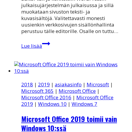
julkaisujärjestelmän julkaisussa ja sillä
muokataan sivuston teksti- ja
kuvasisältöjä. Valitettavasti monesti
uusienkin verkkosivujen sisällönhallinta
perustuu tälle editorille. Osalle on tuttu…
Classic
Lue lisää
Editor
ja
WordPress
/
31.12.2022
2018
|
2019
|
asiakasinfo
|
Microsoft
|
Microsoft 365
|
Microsoft Office
|
Microsoft Office 2016
|
Microsoft Office
2019
|
Windows 10
|
Windows 7
Microsoft Office 2019 toimii vain
Windows 10:ssä