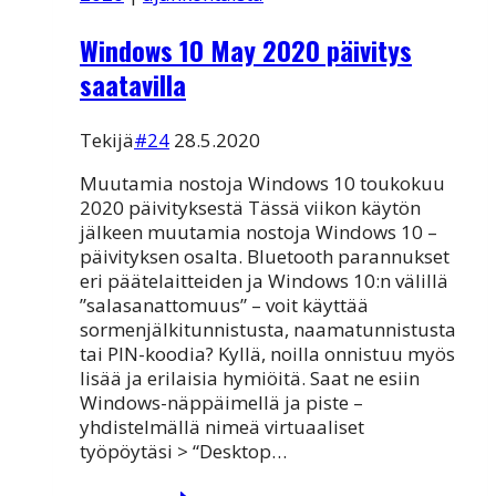
Windows 10 May 2020 päivitys
saatavilla
Tekijä
#24
28.5.2020
Muutamia nostoja Windows 10 toukokuu
2020 päivityksestä Tässä viikon käytön
jälkeen muutamia nostoja Windows 10 –
päivityksen osalta. Bluetooth parannukset
eri päätelaitteiden ja Windows 10:n välillä
”salasanattomuus” – voit käyttää
sormenjälkitunnistusta, naamatunnistusta
tai PIN-koodia? Kyllä, noilla onnistuu myös
lisää ja erilaisia hymiöitä. Saat ne esiin
Windows-näppäimellä ja piste –
yhdistelmällä nimeä virtuaaliset
työpöytäsi > “Desktop…
Windows