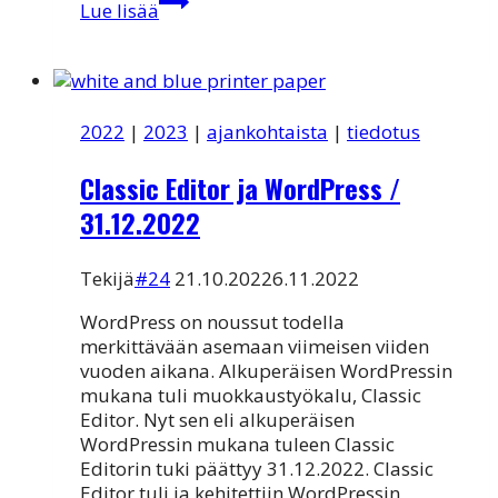
Lue lisää
10
May
2020
päivitys
saatavilla
2022
|
2023
|
ajankohtaista
|
tiedotus
Classic Editor ja WordPress /
31.12.2022
Tekijä
#24
21.10.2022
6.11.2022
WordPress on noussut todella
merkittävään asemaan viimeisen viiden
vuoden aikana. Alkuperäisen WordPressin
mukana tuli muokkaustyökalu, Classic
Editor. Nyt sen eli alkuperäisen
WordPressin mukana tuleen Classic
Editorin tuki päättyy 31.12.2022. Classic
Editor tuli ja kehitettiin WordPressin