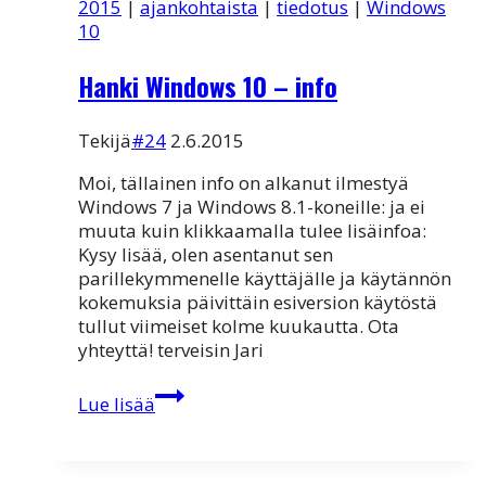
2015
|
ajankohtaista
|
tiedotus
|
Windows
10:ssä
10
Hanki Windows 10 – info
Tekijä
#24
2.6.2015
Moi, tällainen info on alkanut ilmestyä
Windows 7 ja Windows 8.1-koneille: ja ei
muuta kuin klikkaamalla tulee lisäinfoa:
Kysy lisää, olen asentanut sen
parillekymmenelle käyttäjälle ja käytännön
kokemuksia päivittäin esiversion käytöstä
tullut viimeiset kolme kuukautta. Ota
yhteyttä! terveisin Jari
Hanki
Lue lisää
Windows
10
–