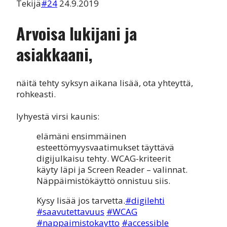
Tekijä
#24
24.9.2019
Arvoisa lukijani ja
asiakkaani,
näitä tehty syksyn aikana lisää, ota yhteyttä,
rohkeasti.
lyhyestä virsi kaunis:
elämäni ensimmäinen
esteettömyysvaatimukset täyttävä
digijulkaisu tehty. WCAG-kriteerit
käyty läpi ja Screen Reader – valinnat.
Näppäimistökäyttö onnistuu siis.
Kysy lisää jos tarvetta.
#digilehti
#saavutettavuus
#WCAG
#nappaimistokaytto
#accessible