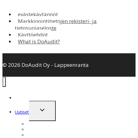
info
evästekäytännöt
Markkinointitietojen rekisteri- ja
tietosuojaseloste
Käyttöehdot
What is DoAudit?
© 2026 DoAudit Oy - Lappeenranta
Toggle
Uutiset
child
menu
Jutut … aikajanana
Sosiaalinen seinä
Digilehtiprojekteja vuosien varrelta