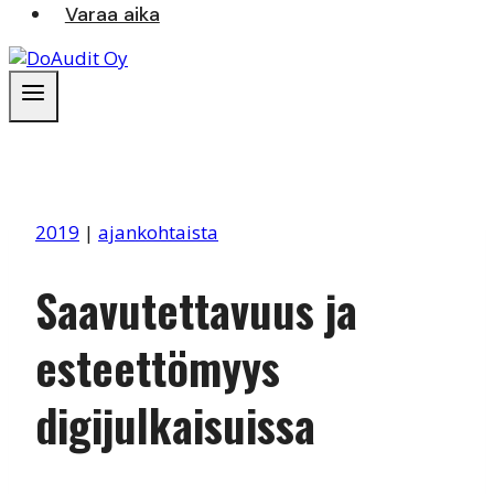
Varaa aika
2019
|
ajankohtaista
Saavutettavuus ja
esteettömyys
digijulkaisuissa