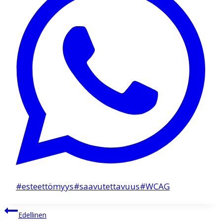
Avainsanat:
#
esteettömyys
#
saavutettavuus
#
WCAG
Artikkelien
Edellinen