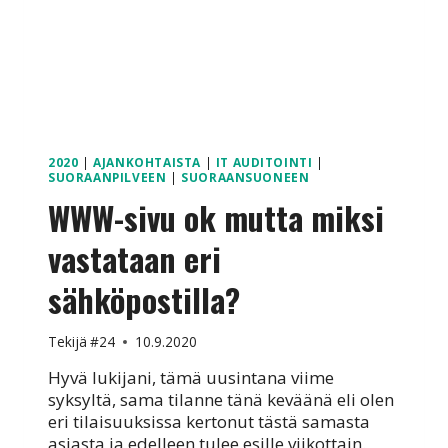
2020
|
AJANKOHTAISTA
|
IT AUDITOINTI
|
SUORAANPILVEEN
|
SUORAANSUONEEN
WWW-sivu ok mutta miksi
vastataan eri
sähköpostilla?
Tekijä
#24
10.9.2020
Hyvä lukijani, tämä uusintana viime
syksyltä, sama tilanne tänä keväänä eli olen
eri tilaisuuksissa kertonut tästä samasta
asiasta ja edelleen tulee esille viikottain.