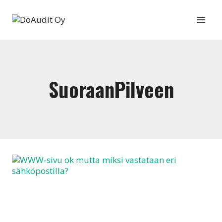
Siirry
sisältöön
SuoraanPilveen