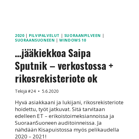
2020
|
PILVIPALVELUT
|
SUORAANPILVEEN
|
SUORAANSUONEEN
|
WINDOWS 10
…jääkiekkoa Saipa
Sputnik – verkostossa +
rikosrekisteriote ok
Tekijä
#24
5.6.2020
Hyvä asiakkaani ja lukijani, rikosrekisteriote
hoidettu, työt jatkuvat. Sitä tarvitaan
edelleen ET – erikoistoimeksiannoissa ja
SuoraanSuoneen auditoinneissa. Ja
nähdään Kisapuistossa myös pelikaudella
2020 – 2021!