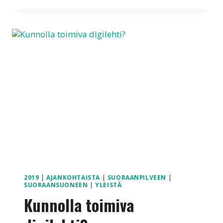
OK
MUTTA
MIKSI
VASTATAAN
ERI
SÄHKÖPOSTILLA?
2019
|
AJANKOHTAISTA
|
SUORAANPILVEEN
|
SUORAANSUONEEN
|
YLEISTÄ
Kunnolla toimiva