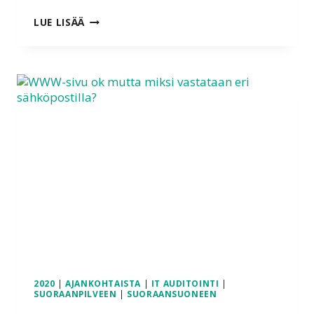
…
LUE LISÄÄ
JÄÄKIEKKOA
SAIPA
SPUTNIK
–
VERKOSTOSSA
+
RIKOSREKISTERIOTE
OK
2020
|
AJANKOHTAISTA
|
IT AUDITOINTI
|
SUORAANPILVEEN
|
SUORAANSUONEEN