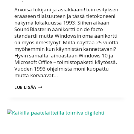
Arvoisa lukijani ja asiakkaani! tein esityksen
erääseen tilaisuuteen ja tässä tietokoneeni
näkymä lokakuussa 1993: Siihen aikaan
SoundBlasterin äänikortti on de facto
standardi mutta Windowsin oma äänikortti
oli myös ilmestynyt: Miltä näyttää 25 vuotta
myöhemmin kun käynnistän kannettavani?
Hyvin samalta, ainoastaan Windows 10 ja
Microsoft Office – toimistopaketti käytössä.
Vuoden 1993 ohjelmista moni kuopattu
mutta korvaavat…
HYVÄÄ
LUE LISÄÄ
JOULUA
JA
ONNELLISTA
UUTTA
VUOTTA
2019!