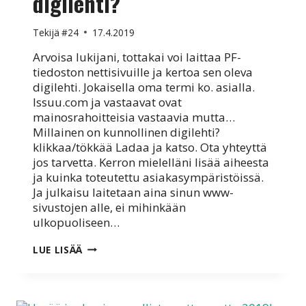
digilehti?
Tekijä
#24
17.4.2019
Arvoisa lukijani, tottakai voi laittaa PF-
tiedoston nettisivuille ja kertoa sen oleva
digilehti. Jokaisella oma termi ko. asialla.
Issuu.com ja vastaavat ovat
mainosrahoitteisia vastaavia mutta…
Millainen on kunnollinen digilehti?
klikkaa/tökkää Ladaa ja katso. Ota yhteyttä
jos tarvetta. Kerron mielelläni lisää aiheesta
ja kuinka toteutettu asiakasympäristöissä.
Ja julkaisu laitetaan aina sinun www-
sivustojen alle, ei mihinkään
ulkopuoliseen…
KUNNOLLA
LUE LISÄÄ
TOIMIVA
DIGILEHTI?