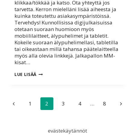
klikkaa/tökkää ja katso. Ota yhteyttä jos
tarvetta. Kerron mielelläni lisää aiheesta ja
kuinka toteutettu asiakasympäristöissä.
Tervehdys! Kunnollisissa digijulkaisuissa
otetaan suoraan huomioon myös
mobiililaitteet, älypuhelimet ja tabletit.
Kokeile suoraan älypuhelimellasi, tabletilla
tai oikeastaan millä tahansa päätelaitteella
myös alla olevia linkkejä. Jalkapallon MM-
kisat…
KAIKILLA
LUE LISÄÄ
PÄÄTELAITTEILLA
TOIMIVA
DIGILEHTI
Sivunavigointi
Edellinen
Seuraa
1
2
3
4
…
8
sivu
sivu
evästekäytännöt