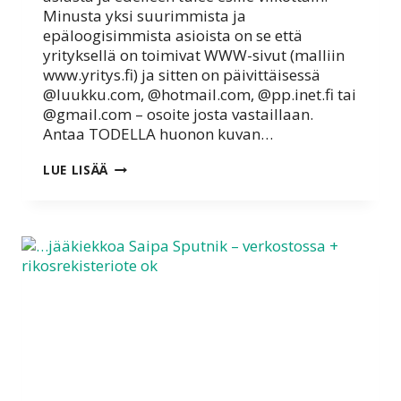
Minusta yksi suurimmista ja
epäloogisimmista asioista on se että
yrityksellä on toimivat WWW-sivut (malliin
www.yritys.fi) ja sitten on päivittäisessä
@luukku.com, @hotmail.com, @pp.inet.fi tai
@gmail.com – osoite josta vastaillaan.
Antaa TODELLA huonon kuvan…
WWW-
LUE LISÄÄ
SIVU
OK
MUTTA
MIKSI
VASTATAAN
ERI
SÄHKÖPOSTILLA?