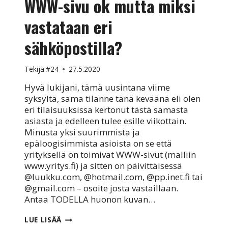
WWW-sivu ok mutta miksi
vastataan eri
sähköpostilla?
Tekijä
#24
27.5.2020
Hyvä lukijani, tämä uusintana viime
syksyltä, sama tilanne tänä keväänä eli olen
eri tilaisuuksissa kertonut tästä samasta
asiasta ja edelleen tulee esille viikottain.
Minusta yksi suurimmista ja
epäloogisimmista asioista on se että
yrityksellä on toimivat WWW-sivut (malliin
www.yritys.fi) ja sitten on päivittäisessä
@luukku.com, @hotmail.com, @pp.inet.fi tai
@gmail.com – osoite josta vastaillaan.
Antaa TODELLA huonon kuvan…
WWW-
LUE LISÄÄ
SIVU