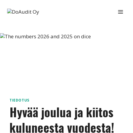
Siirry
sisältöön
TIEDOTUS
Hyvää joulua ja kiitos
kuluneesta vuodesta!