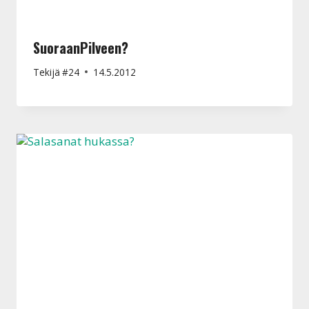
SuoraanPilveen?
Tekijä
#24
14.5.2012