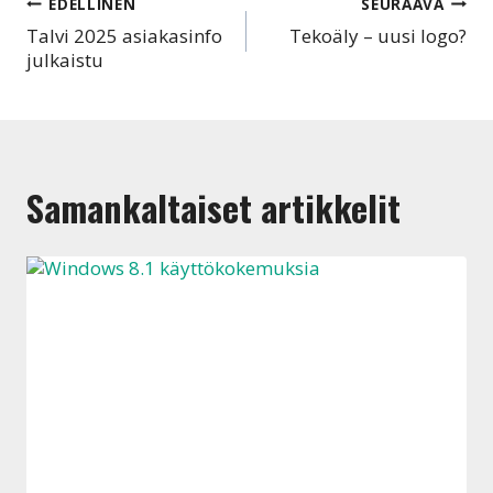
Artikkelien
EDELLINEN
SEURAAVA
Talvi 2025 asiakasinfo
Tekoäly – uusi logo?
selaus
julkaistu
Samankaltaiset artikkelit