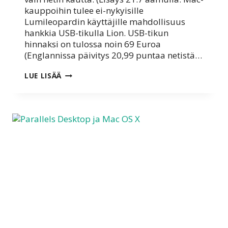
kauppoihin tulee ei-nykyisille
Lumileopardin käyttäjille mahdollisuus
hankkia USB-tikulla Lion. USB-tikun
hinnaksi on tulossa noin 69 Euroa
(Englannissa päivitys 20,99 puntaa netistä…
LEIJONA
LUE LISÄÄ
KUULUMISIA
KESKELLÄ
KESÄÄ!