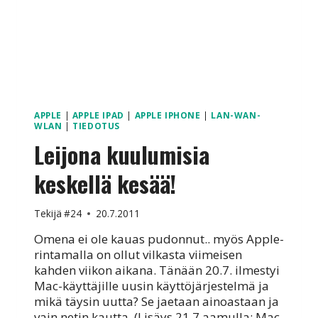
APPLE
|
APPLE IPAD
|
APPLE IPHONE
|
LAN-WAN-
WLAN
|
TIEDOTUS
Leijona kuulumisia
keskellä kesää!
Tekijä
#24
20.7.2011
Omena ei ole kauas pudonnut.. myös Apple-
rintamalla on ollut vilkasta viimeisen
kahden viikon aikana. Tänään 20.7. ilmestyi
Mac-käyttäjille uusin käyttöjärjestelmä ja
mikä täysin uutta? Se jaetaan ainoastaan ja
vain netin kautta. (Lisäys 21.7 aamulla: Mac-