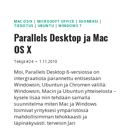
MAC OS/X
|
MICROSOFT OFFICE
|
SUOMEKSI
|
TIEDOTUS
|
UBUNTU
|
WINDOWS 7
Parallels Desktop ja Mac
OS X
Tekijä
#24
1.11.2010
Moi, Parallels Desktop 6-versiossa on
intergraatiota parannettu entisestään
Windowsin, Ubuntun ja Chromen välillä:
Windowsin, Macin ja Ubuntun yhteiselosta –
kysele lisää niin tehdään samalla
suunnitelma miten Mac ja Windows
toimivat yrityksesi ympäristössä
mahdollisimman tehokkaasti ja
läpinäkyvästi. terveisin Jari