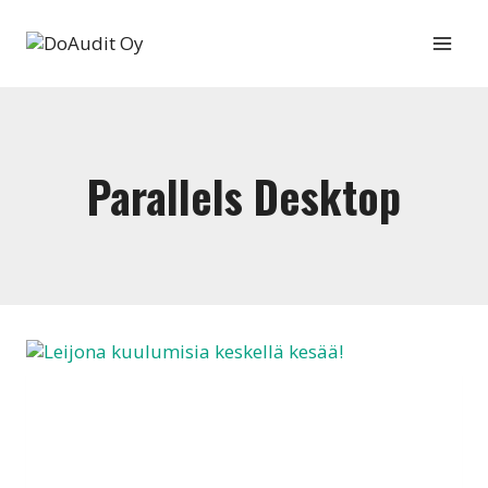
Siirry
sisältöön
Parallels Desktop