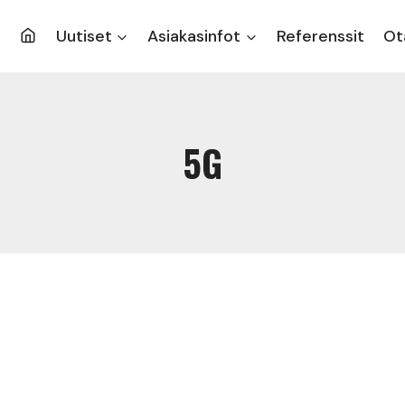
Uutiset
Asiakasinfot
Referenssit
Ot
5G