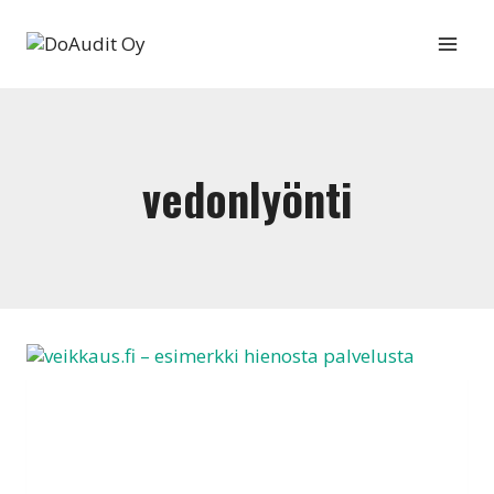
Siirry
sisältöön
vedonlyönti