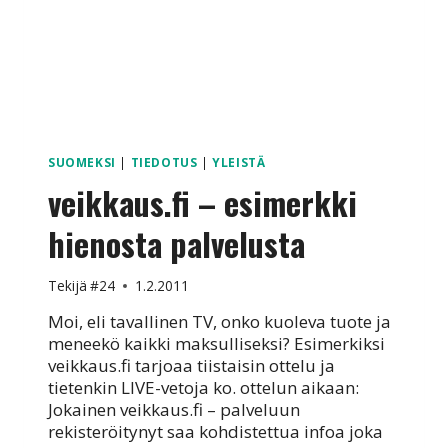
SUOMEKSI
|
TIEDOTUS
|
YLEISTÄ
veikkaus.fi – esimerkki
hienosta palvelusta
Tekijä
#24
1.2.2011
Moi, eli tavallinen TV, onko kuoleva tuote ja
meneekö kaikki maksulliseksi? Esimerkiksi
veikkaus.fi tarjoaa tiistaisin ottelu ja
tietenkin LIVE-vetoja ko. ottelun aikaan:
Jokainen veikkaus.fi – palveluun
rekisteröitynyt saa kohdistettua infoa joka