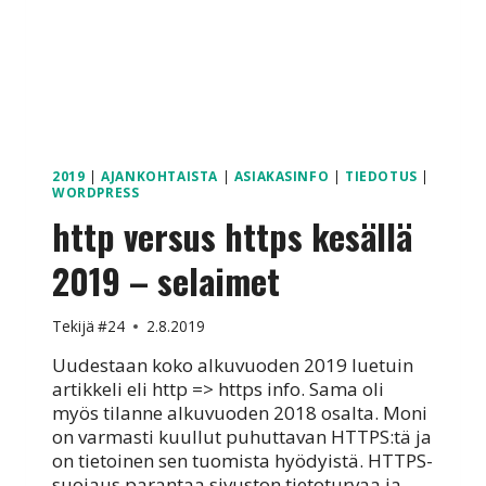
2019
|
AJANKOHTAISTA
|
ASIAKASINFO
|
TIEDOTUS
|
WORDPRESS
http versus https kesällä
2019 – selaimet
Tekijä
#24
2.8.2019
Uudestaan koko alkuvuoden 2019 luetuin
artikkeli eli http => https info. Sama oli
myös tilanne alkuvuoden 2018 osalta. Moni
on varmasti kuullut puhuttavan HTTPS:tä ja
on tietoinen sen tuomista hyödyistä. HTTPS-
suojaus parantaa sivuston tietoturvaa ja