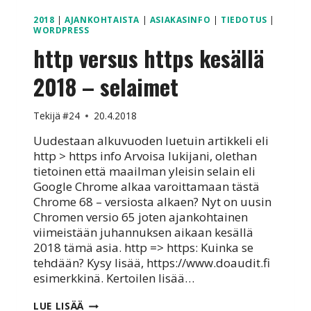
2018
|
AJANKOHTAISTA
|
ASIAKASINFO
|
TIEDOTUS
|
WORDPRESS
http versus https kesällä
2018 – selaimet
Tekijä
#24
20.4.2018
Uudestaan alkuvuoden luetuin artikkeli eli
http > https info Arvoisa lukijani, olethan
tietoinen että maailman yleisin selain eli
Google Chrome alkaa varoittamaan tästä
Chrome 68 – versiosta alkaen? Nyt on uusin
Chromen versio 65 joten ajankohtainen
viimeistään juhannuksen aikaan kesällä
2018 tämä asia. http => https: Kuinka se
tehdään? Kysy lisää, https://www.doaudit.fi
esimerkkinä. Kertoilen lisää…
HTTP
LUE LISÄÄ