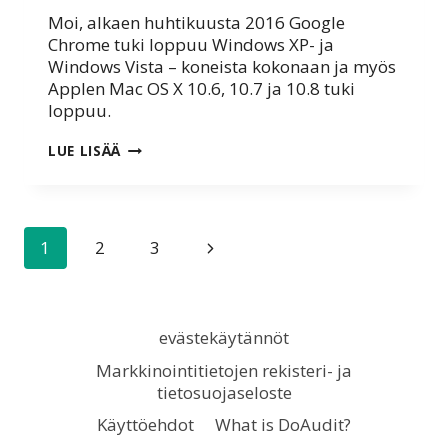
Moi, alkaen huhtikuusta 2016 Google
Chrome tuki loppuu Windows XP- ja
Windows Vista – koneista kokonaan ja myös
Applen Mac OS X 10.6, 10.7 ja 10.8 tuki
loppuu.
GOOGLE
LUE LISÄÄ
CHROMEN
TUEN
LOPPUMINEN
HUHTIKUUSSA
2016
Sivunavigointi
Seuraava
1
2
3
VANHEMMISSA
KÄYTTÖJÄRJESTELMISSÄ
sivu
evästekäytännöt
Markkinointitietojen rekisteri- ja
tietosuojaseloste
Käyttöehdot
What is DoAudit?