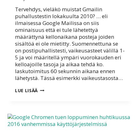
Tervehdys, vieläkö muistat Gmailin
puhallustestin lokakuulta 2010? … eli
ilmaisessa Google Mailissa on siis
ominaisuus että ei tule lähetettyä
määrättynä kellonaikana posteja joiden
sisältöä ei ole mietitty. Suomennettuna se
on postipuhallistesti, vaikeusasteet välillä 1-
5 ja voi määritellä ympäri vuorokauden eri
kelloajoille tasoja ja aikaa tehdä ko.
laskutoimitus 60 sekunnin aikana ennen
lähetystä. Tässä esimerkki vaikeustasosta…
GMAIL
LUE LISÄÄ
HYLKII
WINDOWS
XP
JA
VISTA
–
KONEITA…
MITÄ
NYT?