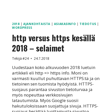
2018
|
AJANKOHTAISTA
|
ASIAKASINFO
|
TIEDOTUS
|
WORDPRESS
http versus https kesällä
2018 – selaimet
Tekijä
#24
24.7.2018
Uudestaan koko alkuvuoden 2018 luetuin
artikkeli eli http => https info. Moni on
varmasti kuullut puhuttavan HTTPS:tä ja on
tietoinen sen tuomista hyödyistä. HTTPS-
suojaus parantaa sivuston tietoturvaa ja
myös nopeuttaa verkkosivujen
latautumista. Myös Google suosii
hakutuloksissaan suojattuja sivuja. HTTPS-
suojaus herättää luottamusta sivustoa