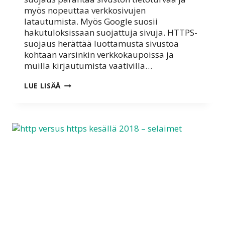
myös nopeuttaa verkkosivujen
latautumista. Myös Google suosii
hakutuloksissaan suojattuja sivuja. HTTPS-
suojaus herättää luottamusta sivustoa
kohtaan varsinkin verkkokaupoissa ja
muilla kirjautumista vaativilla…
HTTP
LUE LISÄÄ
VERSUS
HTTPS
KESÄLLÄ
2019
–
SELAIMET