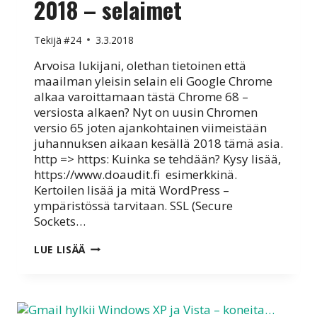
2018 – selaimet
Tekijä
#24
3.3.2018
Arvoisa lukijani, olethan tietoinen että
maailman yleisin selain eli Google Chrome
alkaa varoittamaan tästä Chrome 68 –
versiosta alkaen? Nyt on uusin Chromen
versio 65 joten ajankohtainen viimeistään
juhannuksen aikaan kesällä 2018 tämä asia.
http => https: Kuinka se tehdään? Kysy lisää,
https://www.doaudit.fi esimerkkinä.
Kertoilen lisää ja mitä WordPress –
ympäristössä tarvitaan. SSL (Secure
Sockets…
HTTP
LUE LISÄÄ
VERSUS
HTTPS
KESÄLLÄ
2018
–