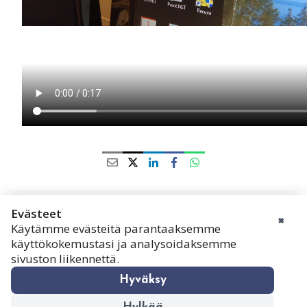
Evästeet
×
Käytämme evästeitä parantaaksemme
evästekäytännöt
käyttökokemustasi ja analysoidaksemme
Markkinointitietojen rekisteri- ja
sivuston liikennettä.
tietosuojaseloste
Hyväksy
Käyttöehdot
What is DoAudit?