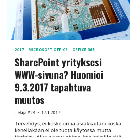
2017
|
MICROSOFT OFFICE
|
OFFICE 365
SharePoint yrityksesi
WWW-sivuna? Huomioi
9.3.2017 tapahtuva
muutos
Tekijä
#24
17.1.2017
Tervehdys, ei koske omia asiakkaitani koska
kenelläkään ei ole tuota käytössä mutta
tiedoksi. Aika ajanut ohitse. Itse kokeilin sitä