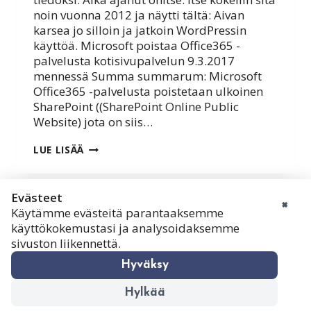
noin vuonna 2012 ja näytti tältä: Aivan
karsea jo silloin ja jatkoin WordPressin
käyttöä. Microsoft poistaa Office365 -
palvelusta kotisivupalvelun 9.3.2017
mennessä Summa summarum: Microsoft
Office365 -palvelusta poistetaan ulkoinen
SharePoint ((SharePoint Online Public
Website) jota on siis…
SHAREPOINT
LUE LISÄÄ
YRITYKSESI
WWW-
SIVUNA?
HUOMIOI
Evästeet
×
9.3.2017
Käytämme evästeitä parantaaksemme
evästekäytännöt
TAPAHTUVA
käyttökokemustasi ja analysoidaksemme
MUUTOS
Markkinointitietojen rekisteri- ja
sivuston liikennettä.
tietosuojaseloste
Hyväksy
Käyttöehdot
What is DoAudit?
Hylkää