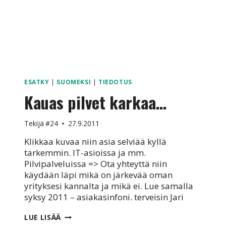
ESATKY
|
SUOMEKSI
|
TIEDOTUS
Kauas pilvet karkaa…
Tekijä
#24
27.9.2011
Klikkaa kuvaa niin asia selviää kyllä
tarkemmin. IT-asioissa ja mm.
Pilvipalveluissa => Ota yhteyttä niin
käydään läpi mikä on järkevää oman
yrityksesi kannalta ja mikä ei. Lue samalla
syksy 2011 – asiakasinfoni. terveisin Jari
KAUAS
LUE LISÄÄ
PILVET