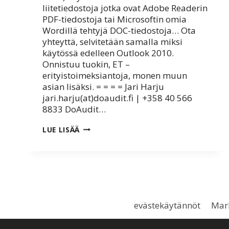
liitetiedostoja jotka ovat Adobe Readerin
PDF-tiedostoja tai Microsoftin omia
Wordillä tehtyjä DOC-tiedostoja… Ota
yhteyttä, selvitetään samalla miksi
käytössä edelleen Outlook 2010.
Onnistuu tuokin, ET –
erityistoimeksiantoja, monen muun
asian lisäksi. = = = = Jari Harju
jari.harju(at)doaudit.fi | +358 40 566
8833 DoAudit…
OUTLOOK
LUE LISÄÄ
2010
EI
ANNA
AVATA
LIITTEINÄ
TULLEITA
PDF-
JA
evästekäytännöt
Mark
DOC-
TIEDOSTOJA?