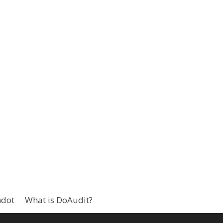
hdot
What is DoAudit?