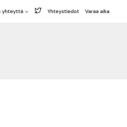
 yhteyttä
Yhteystiedot
Varaa aika