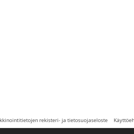
kinointitietojen rekisteri- ja tietosuojaseloste
Käyttöe