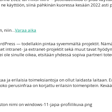
ne käyttöön, siinä pähkinän kuoressa kesään 2022 asti pr
n, niin…
Varaa aika
rdPress — todellakin pintaa syvemmältä projektit. Nämä s
set intranet- ja extranet-projektit sekä muut tavat hyödyn
ole sinulle oikea, etsitään yhdessä sopiva partneri toteu
aa ja erilaisia toimeksiantoja on ollut laidasta laitaan. Eri
koko perusinfraa on korjattu erilaisin toimenpitein. Kev