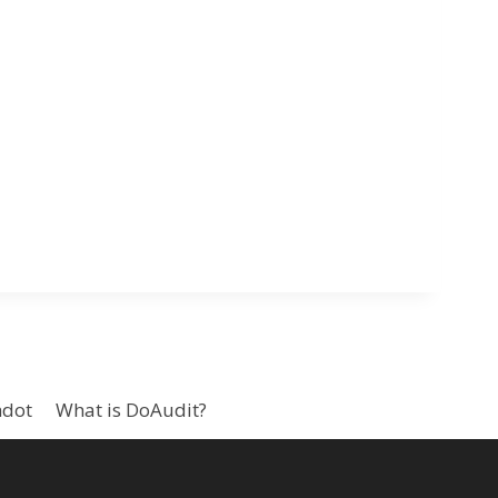
hdot
What is DoAudit?