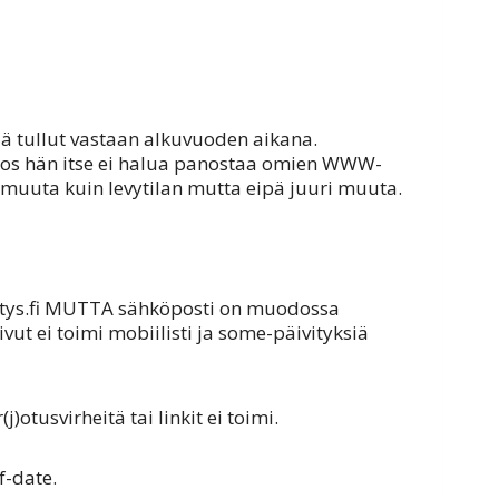
ä tullut vastaan alkuvuoden aikana.
jos hän itse ei halua panostaa omien WWW-
 muuta kuin levytilan mutta eipä juuri muuta.
ritys.fi MUTTA sähköposti on muodossa
t ei toimi mobiilisti ja some-päivityksiä
otusvirheitä tai linkit ei toimi.
f-date.