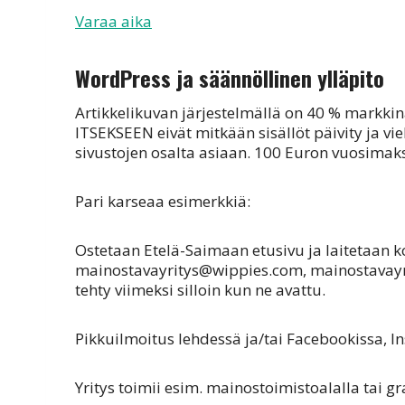
Varaa aika
WordPress ja säännöllinen ylläpito
Artikkelikuvan järjestelmällä on 40 % markki
ITSEKSEEN eivät mitkään sisällöt päivity ja
sivustojen osalta asiaan. 100 Euron vuosimaks
Pari karseaa esimerkkiä:
Ostetaan Etelä-Saimaan etusivu ja laitetaan
mainostavayritys@wippies.com, mainostavayrit
tehty viimeksi silloin kun ne avattu.
Pikkuilmoitus lehdessä ja/tai Facebookissa, Ins
Yritys toimii esim. mainostoimistoalalla tai gr