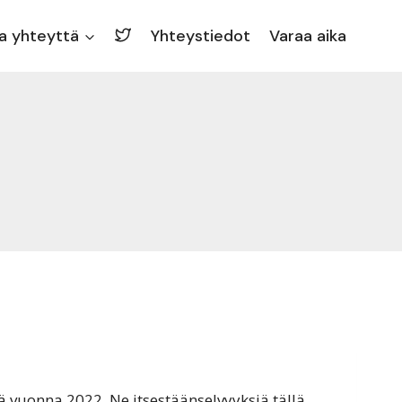
a yhteyttä
Yhteystiedot
Varaa aika
 vuonna 2022. Ne itsestäänselvyyksiä tällä