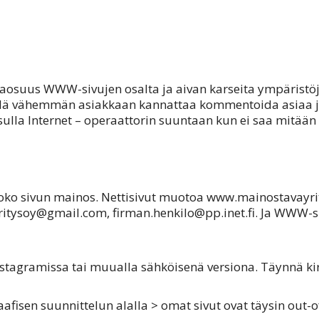
naosuus WWW-sivujen osalta ja aivan karseita ympäristöj
 vielä vähemmän asiakkaan kannattaa kommentoida asiaa 
ulla Internet – operaattorin suuntaan kun ei saa mitään
 koko sivun mainos. Nettisivut muotoa www.mainostavay
ysoy@gmail.com, firman.henkilo@pp.inet.fi. Ja WWW-sivu
tagramissa tai muualla sähköisenä versiona. Täynnä kir(j)
aafisen suunnittelun alalla > omat sivut ovat täysin out-o