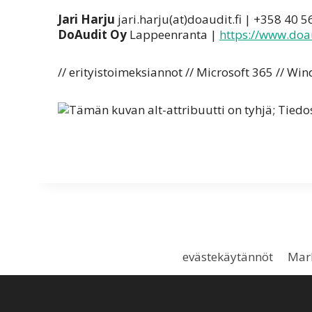
Jari Harju
jari.harju(at)doaudit.fi | +358 40 
DoAudit Oy
Lappeenranta |
https://www.doau
// erityistoimeksiannot // Microsoft 365 // Win
evästekäytännöt
Mark