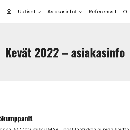
Uutiset
Asiakasinfot
Referenssit
Ot
Kevät 2022 – asiakasinfo
työkumppanit
nna 2022 tai miksi IMAP – postilaatikkoa ei pidä käyttää