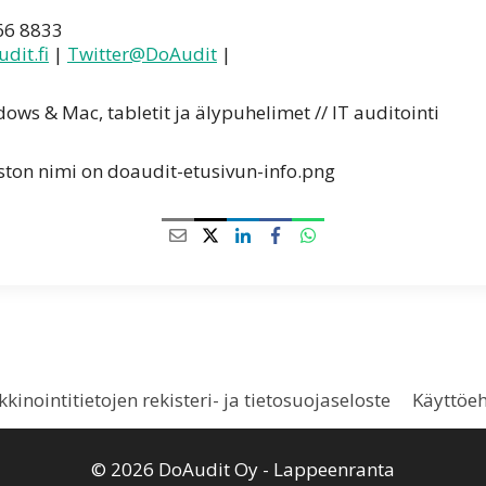
566 8833
dit.fi
|
Twitter@DoAudit
|
dows & Mac, tabletit ja älypuhelimet // IT auditointi
kinointitietojen rekisteri- ja tietosuojaseloste
Käyttöe
© 2026 DoAudit Oy - Lappeenranta