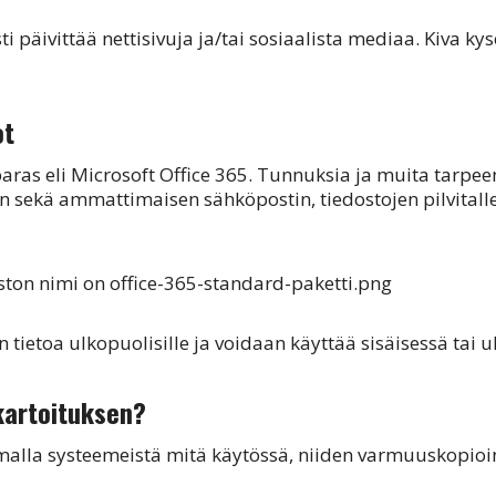
ti päivittää nettisivuja ja/tai sosiaalista mediaa. Kiva kys
ot
paras eli Microsoft Office 365. Tunnuksia ja muita tarpe
isiin sekä ammattimaisen sähköpostin, tiedostojen pilvita
n tietoa ulkopuolisille ja voidaan käyttää sisäisessä tai 
kartoituksen?
 samalla systeemeistä mitä käytössä, niiden varmuuskopioi