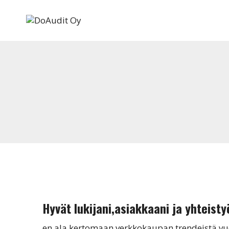
Siirry
sisältöön
Hyvät lukijani,asiakkaani ja yhteis
en ala kertomaan verkkokaupan trendeistä vuo