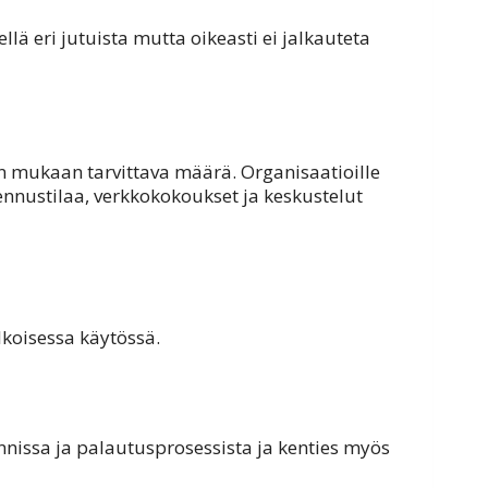
ellä eri jutuista mutta oikeasti ei jalkauteta
en mukaan tarvittava määrä. Organisaatioille
llennustilaa, verkkokokoukset ja keskustelut
ulkoisessa käytössä.
nnissa ja palautusprosessista ja kenties myös