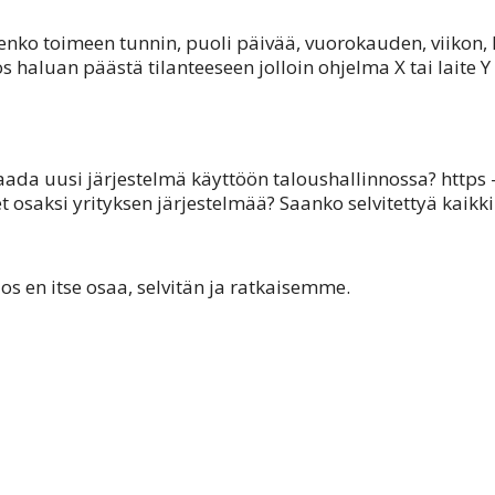
lenko toimeen tunnin, puoli päivää, vuorokauden, viikon,
s haluan päästä tilanteeseen jolloin ohjelma X tai laite Y
saada uusi järjestelmä käyttöön taloushallinnossa? https
saksi yrityksen järjestelmää? Saanko selvitettyä kaikki 
Jos en itse osaa, selvitän ja ratkaisemme.