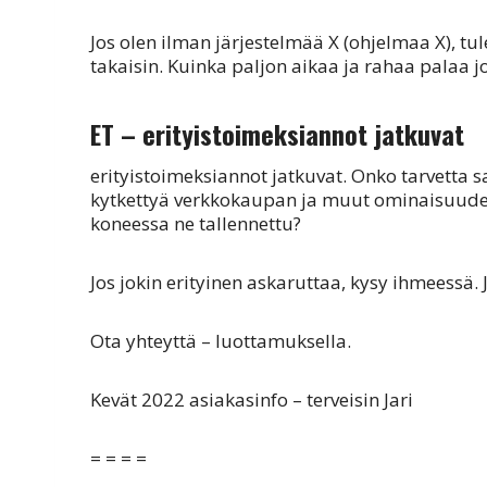
Jos olen ilman järjestelmää X (ohjelmaa X), tu
takaisin. Kuinka paljon aikaa ja rahaa palaa jo
ET – erityistoimeksiannot jatkuvat
erityistoimeksiannot jatkuvat. Onko tarvetta 
kytkettyä verkkokaupan ja muut ominaisuudet o
koneessa ne tallennettu?
Jos jokin erityinen askaruttaa, kysy ihmeessä. 
Ota yhteyttä – luottamuksella.
Kevät 2022 asiakasinfo – terveisin Jari
= = = =