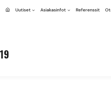
Uutiset
Asiakasinfot
Referenssit
Ot
019