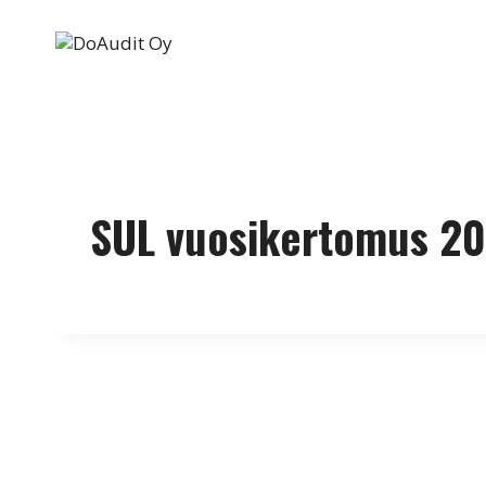
Siirry
sisältöön
SUL vuosikertomus 2