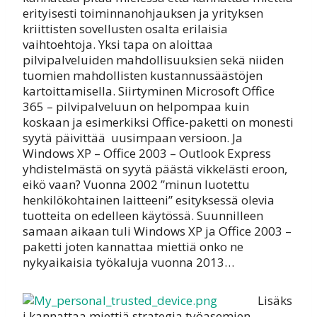
erityisesti toiminnanohjauksen ja yrityksen
kriittisten sovellusten osalta erilaisia
vaihtoehtoja. Yksi tapa on aloittaa
pilvipalveluiden mahdollisuuksien sekä niiden
tuomien mahdollisten kustannussäästöjen
kartoittamisella. Siirtyminen Microsoft Office
365 – pilvipalveluun on helpompaa kuin
koskaan ja esimerkiksi Office-paketti on monesti
syytä päivittää uusimpaan versioon. Ja
Windows XP – Office 2003 – Outlook Express
yhdistelmästä on syytä päästä vikkelästi eroon,
eikö vaan? Vuonna 2002 ”minun luotettu
henkilökohtainen laitteeni” esityksessä olevia
tuotteita on edelleen käytössä. Suunnilleen
samaan aikaan tuli Windows XP ja Office 2003 –
paketti joten kannattaa miettiä onko ne
nykyaikaisia työkaluja vuonna 2013…
Lisäks
i kannattaa miettiä strategia työasemien,