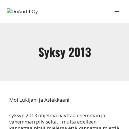
Siirry
sisältöön
Syksy 2013
Moi Lukijani ja Asiakkaani,
syksyn 2013 ohjelma näyttää enemmän ja
vähemmän pilviseltä… mutta edelleen
kannattaa pitää mielessä että kannattaa miettiä