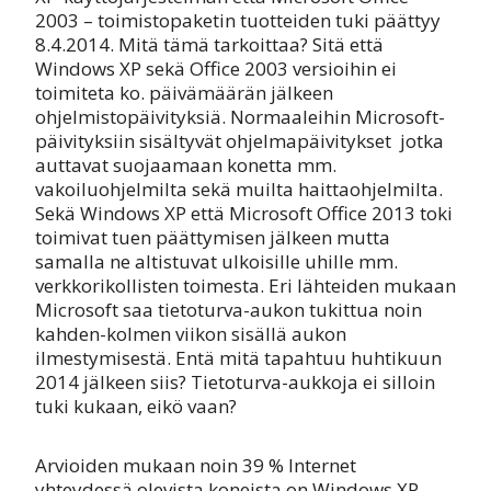
2003 – toimistopaketin tuotteiden tuki päättyy
8.4.2014. Mitä tämä tarkoittaa? Sitä että
Windows XP sekä Office 2003 versioihin ei
toimiteta ko. päivämäärän jälkeen
ohjelmistopäivityksiä. Normaaleihin Microsoft-
päivityksiin sisältyvät ohjelmapäivitykset jotka
auttavat suojaamaan konetta mm.
vakoiluohjelmilta sekä muilta haittaohjelmilta.
Sekä Windows XP että Microsoft Office 2013 toki
toimivat tuen päättymisen jälkeen mutta
samalla ne altistuvat ulkoisille uhille mm.
verkkorikollisten toimesta. Eri lähteiden mukaan
Microsoft saa tietoturva-aukon tukittua noin
kahden-kolmen viikon sisällä aukon
ilmestymisestä. Entä mitä tapahtuu huhtikuun
2014 jälkeen siis? Tietoturva-aukkoja ei silloin
tuki kukaan, eikö vaan?
Arvioiden mukaan noin 39 % Internet
yhteydessä olevista koneista on Windows XP-