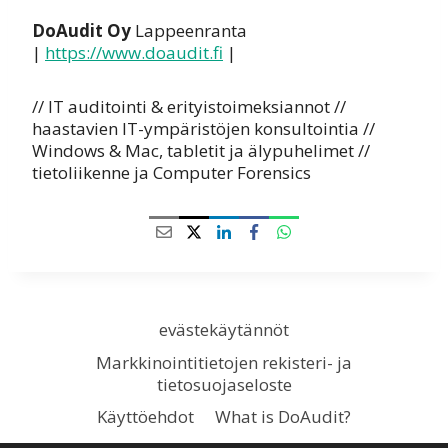
DoAudit Oy
Lappeenranta
|
https://www.doaudit.fi
|
// IT auditointi & erityistoimeksiannot //
haastavien IT-ympäristöjen konsultointia //
Windows & Mac, tabletit ja älypuhelimet //
tietoliikenne ja Computer Forensics
evästekäytännöt
Markkinointitietojen rekisteri- ja
tietosuojaseloste
Käyttöehdot
What is DoAudit?