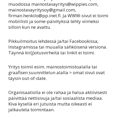
muodossa mainostavayritys@wippies.com,
mainostavayritysoy@gmail.com,
firman.henkilo@pp.inet.fi. Ja WWW-sivut ei toimi
mobiilisti ja some-päivityksiä tehty viimeksi
silloin kun ne avattu.
Pikkuilmoitus lehdessä ja/tai Facebookissa,
Instagramissa tai muualla sähköisenä versiona.
Täynnä kir(j)otusvirheitä tai linkit ei toimi.
Yritys toimii esim. mainostoimistoalalla tai
graafisen suunnittelun alalla > omat sivut ovat
täysin out-of-date.
Organisaatiolla ei ole rahaa ja halua aktiivisesti
päivittää nettisivuja ja/tai sosiaalista mediaa.
Kiva kysellä eri jutuista mutta oikeasti ei
jalkauteta toimintaan.