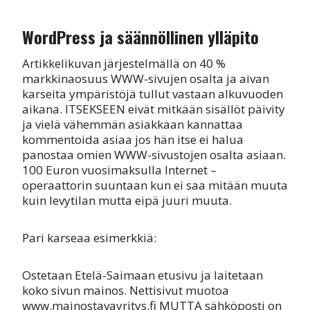
WordPress ja säännöllinen ylläpito
Artikkelikuvan järjestelmällä on 40 %
markkinaosuus WWW-sivujen osalta ja aivan
karseita ympäristöjä tullut vastaan alkuvuoden
aikana. ITSEKSEEN eivät mitkään sisällöt päivity
ja vielä vähemmän asiakkaan kannattaa
kommentoida asiaa jos hän itse ei halua
panostaa omien WWW-sivustojen osalta asiaan.
100 Euron vuosimaksulla Internet –
operaattorin suuntaan kun ei saa mitään muuta
kuin levytilan mutta eipä juuri muuta.
Pari karseaa esimerkkiä:
Ostetaan Etelä-Saimaan etusivu ja laitetaan
koko sivun mainos. Nettisivut muotoa
www.mainostavayritys.fi MUTTA sähköposti on