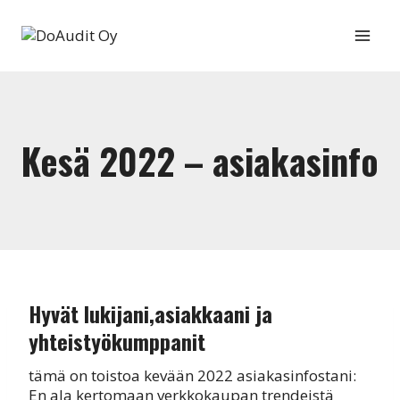
Siirry
sisältöön
Kesä 2022 – asiakasinfo
Hyvät lukijani,asiakkaani ja
yhteistyökumppanit
tämä on toistoa kevään 2022 asiakasinfostani:
En ala kertomaan verkkokaupan trendeistä