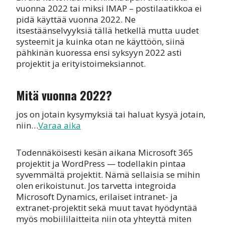
vuonna 2022 tai miksi IMAP – postilaatikkoa ei
pidä käyttää vuonna 2022. Ne
itsestäänselvyyksiä tällä hetkellä mutta uudet
systeemit ja kuinka otan ne käyttöön, siinä
pähkinän kuoressa ensi syksyyn 2022 asti
projektit ja erityistoimeksiannot.
Mitä vuonna 2022?
jos on jotain kysymyksiä tai haluat kysyä jotain,
niin…
Varaa aika
Todennäköisesti kesän aikana Microsoft 365
projektit ja WordPress — todellakin pintaa
syvemmältä projektit. Nämä sellaisia se mihin
olen erikoistunut. Jos tarvetta integroida
Microsoft Dynamics, erilaiset intranet- ja
extranet-projektit sekä muut tavat hyödyntää
myös mobiililaitteita niin ota yhteyttä miten