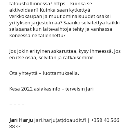
taloushallinnossa? https – kuinka se
aktivoidaan? Kuinka saan kytkettyä
verkkokaupan ja muut ominaisuudet osaksi
yrityksen järjestelmää? Saanko selvitettyä kaikki
salasanat kun laitevaihtoja tehty ja vanhassa
koneessa ne tallennettu?
Jos jokin erityinen askaruttaa, kysy ihmeessä. Jos
en itse osaa, selvitän ja ratkaisemme.
Ota yhteyttä – luottamuksella.
Kesä 2022 asiakasinfo – terveisin Jari
= = = =
Jari Harju
jari.harju(at)doaudit.fi | +358 40 566
8833