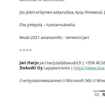
Jos jokin erityinen askaruttaa, kysy ihmeessä. 
Ota yhteyttä – luottamuksella.
Kevät 2021 asiakasinfo – terveisin Jari
= = = =
Jari Harju
jari.harju(at)doaudit.fi | +358 40 
DoAudit Oy
Lappeenranta |
https://www.doau
// erityistoimeksiannot // Microsoft 365 // Win