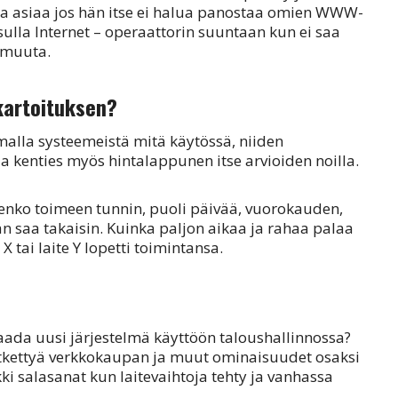
asiaa jos hän itse ei halua panostaa omien WWW-
ulla Internet – operaattorin suuntaan kun ei saa
 muuta.
kartoituksen?
samalla systeemeistä mitä käytössä, niiden
 kenties myös hintalappunen itse arvioiden noilla.
ulenko toimeen tunnin, puoli päivää, vuorokauden,
an saa takaisin. Kuinka paljon aikaa ja rahaa palaa
X tai laite Y lopetti toimintansa.
saada uusi järjestelmä käyttöön taloushallinnossa?
ytkettyä verkkokaupan ja muut ominaisuudet osaksi
kki salasanat kun laitevaihtoja tehty ja vanhassa