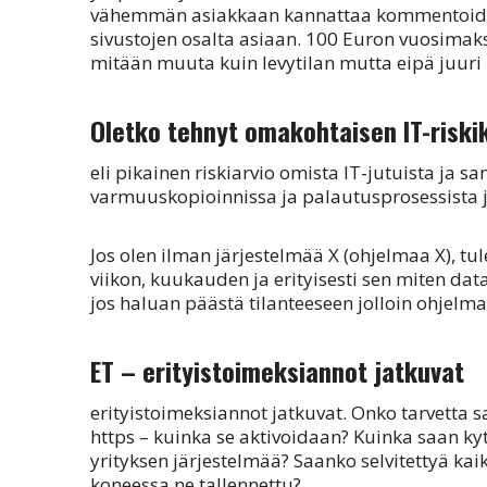
vähemmän asiakkaan kannattaa kommentoida 
sivustojen osalta asiaan. 100 Euron vuosimaks
mitään muuta kuin levytilan mutta eipä juuri
Oletko tehnyt omakohtaisen IT-riski
eli pikainen riskiarvio omista IT-jutuista ja 
varmuuskopioinnissa ja palautusprosessista ja
Jos olen ilman järjestelmää X (ohjelmaa X), t
viikon, kuukauden ja erityisesti sen miten dat
jos haluan päästä tilanteeseen jolloin ohjelma 
ET – erityistoimeksiannot jatkuvat
erityistoimeksiannot jatkuvat. Onko tarvetta 
https – kuinka se aktivoidaan? Kuinka saan k
yrityksen järjestelmää? Saanko selvitettyä kai
koneessa ne tallennettu?