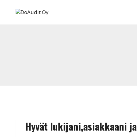
Siirry
sisältöön
Hyvät lukijani,asiakkaani 