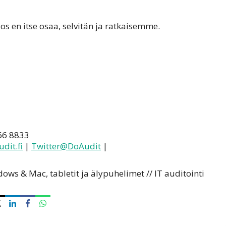
Jos en itse osaa, selvitän ja ratkaisemme.
566 8833
dit.fi
|
Twitter@DoAudit
|
dows & Mac, tabletit ja älypuhelimet // IT auditointi