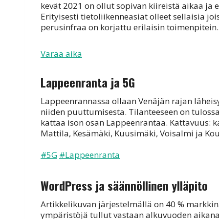
kevät 2021 on ollut sopivan kiireistä aikaa ja e
Erityisesti tietoliikenneasiat olleet sellaisia 
perusinfraa on korjattu erilaisin toimenpitein.
Varaa aika
Lappeenranta ja 5G
Lappeenrannassa ollaan Venäjän rajan läheisyyd
niiden puuttumisesta. Tilanteeseen on tuloss
kattaa ison osan Lappeenrantaa. Kattavuus: k
Mattila, Kesämäki, Kuusimäki, Voisalmi ja Ko
#5G
#Lappeenranta
WordPress ja säännöllinen ylläpito
Artikkelikuvan järjestelmällä on 40 % markki
ympäristöjä tullut vastaan alkuvuoden aikana. 