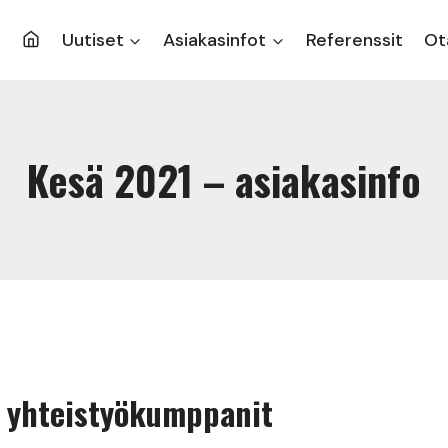
Uutiset
Asiakasinfot
Referenssit
Ot
Kesä 2021 – asiakasinfo
ja yhteistyökumppanit