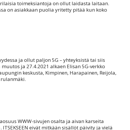
rilaisia toimeksiantoja on ollut laidasta laitaan.
joissa on asiakkaan puolia yritetty pitää kun koko
essa ja ollut paljon 5G – yhteyksistä tai siis
a muutos ja 27.4.2021 alkaen Elisan 5G-verkko
aupungin keskusta, Kimpinen, Harapainen, Reijola,
urulanmäki.
naosuus WWW-sivujen osalta ja aivan karseita
ITSEKSEEN eivät mitkään sisällöt päivity ja vielä