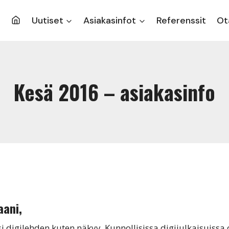
Uutiset
Asiakasinfot
Referenssit
Ot
Kesä 2016 – asiakasinfo
aani,
ksi digilehden kuten näkyy. Kunnollisissa digijulkaisuis