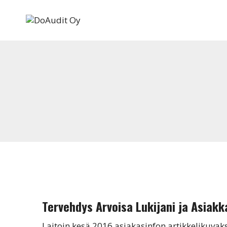
Siirry
sisältöön
Tervehdys Arvoisa Lukijani ja Asiakk
Laitoin kesä 2016 asiakasinfon artikkelikuva