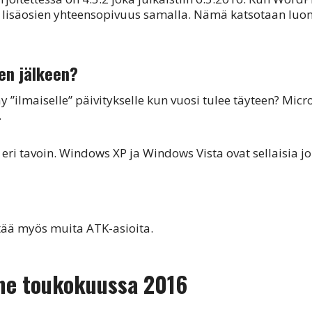
a lisäosien yhteensopivuus samalla. Nämä katsotaan luonn
den jälkeen?
 ”ilmaiselle” päivitykselle kun vuosi tulee täyteen? Micro
.
eri tavoin. Windows XP ja Windows Vista ovat sellaisia jois
ntää myös muita ATK-asioita.
nne toukokuussa 2016