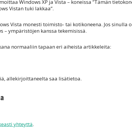
 ilmoittaa Windows XP ja Vista – koneissa ”Tämän tietok
ws Vistan tuki lakkaa”.
ws Vista monesti toimisto- tai kotikoneena. Jos sinulla 
ws – ympäristöjen kanssa tekemisissä.
ana normaaliin tapaan eri aiheista artikkeleita:
, allekirjoittaneelta saa lisätietoa.
la
easti yhteyttä
.