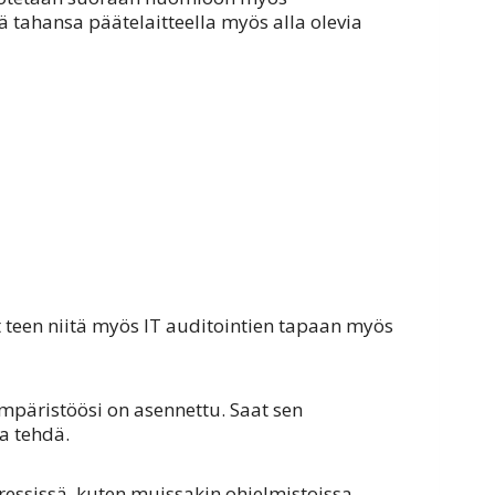
lä tahansa päätelaitteella myös alla olevia
 teen niitä myös IT auditointien tapaan myös
mpäristöösi on asennettu. Saat sen
a tehdä.
ressissä, kuten muissakin ohjelmistoissa,