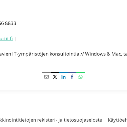
566 8833
dit.fi
|
tavien IT-ympäristöjen konsultointia // Windows & Mac, tab
kinointitietojen rekisteri- ja tietosuojaseloste
Käyttöe