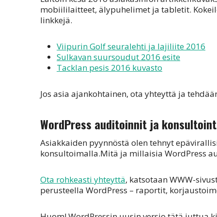
mobiililaitteet, älypuhelimet ja tabletit. Koke
linkkejä.
Viipurin Golf seuralehti ja lajiliite 2016
Sulkavan suursoudut 2016 esite
Tacklan pesis 2016 kuvasto
Jos asia ajankohtainen, ota yhteyttä ja tehdään
WordPress auditoinnit ja konsultoint
Asiakkaiden pyynnöstä olen tehnyt epäviralli
konsultoimalla.Mitä ja millaisia WordPress au
Ota rohkeasti yhteyttä
, katsotaan WWW-sivusto
perusteella WordPress – raportit, korjaustoim
Huom! WordPressin uusin versio tätä juttua kir