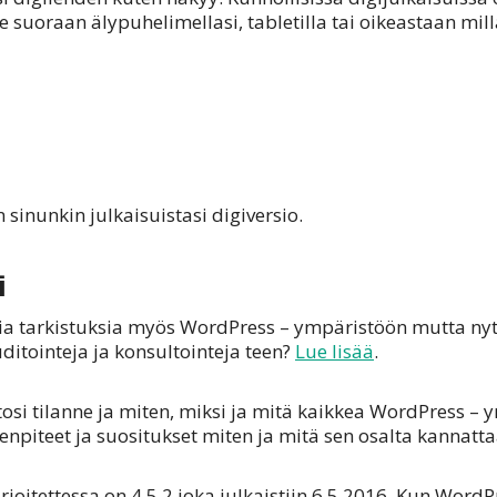
ile suoraan älypuhelimellasi, tabletilla tai oikeastaan mil
 sinunkin julkaisuistasi digiversio.
i
sia tarkistuksia myös WordPress – ympäristöön mutta nyt
ditointeja ja konsultointeja teen?
Lue lisää
.
si tilanne ja miten, miksi ja mitä kaikkea WordPress – y
enpiteet ja suositukset miten ja mitä sen osalta kannatta
joitettessa on 4.5.2 joka julkaistiin 6.5.2016. Kun WordP