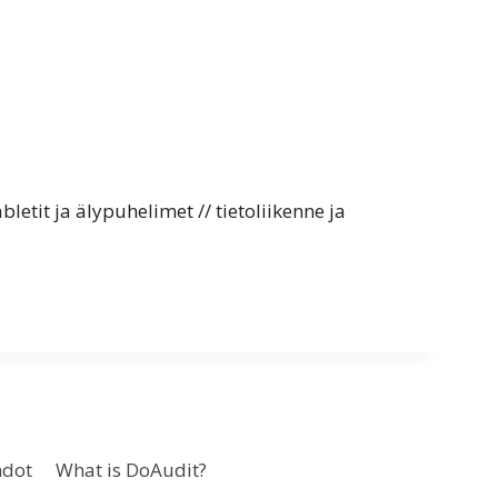
letit ja älypuhelimet // tietoliikenne ja
hdot
What is DoAudit?