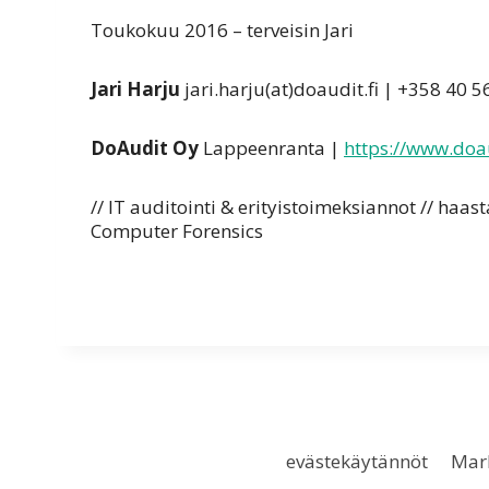
Toukokuu 2016 – terveisin Jari
Jari Harju
jari.harju(at)doaudit.fi | +358 40 
DoAudit Oy
Lappeenranta |
https://www.doau
// IT auditointi & erityistoimeksiannot // haas
Computer Forensics
evästekäytännöt
Mark