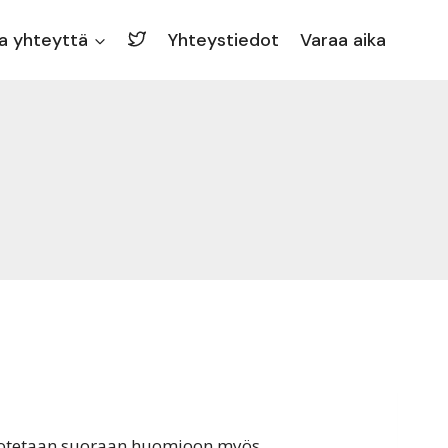
a yhteyttä
Yhteystiedot
Varaa aika
sa otetaan suoraan huomioon myös