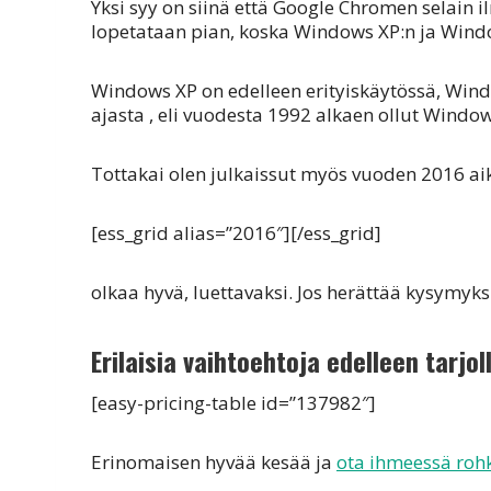
Yksi syy on siinä että Google Chromen selain
lopetataan pian, koska Windows XP:n ja Windo
Windows XP on edelleen erityiskäytössä, Windo
ajasta , eli vuodesta 1992 alkaen ollut Windo
Tottakai olen julkaissut myös vuoden 2016 aik
[ess_grid alias=”2016″][/ess_grid]
olkaa hyvä, luettavaksi. Jos herättää kysymyksiä
Erilaisia vaihtoehtoja edelleen tarjol
[easy-pricing-table id=”137982″]
Erinomaisen hyvää kesää ja
ota ihmeessä rohk