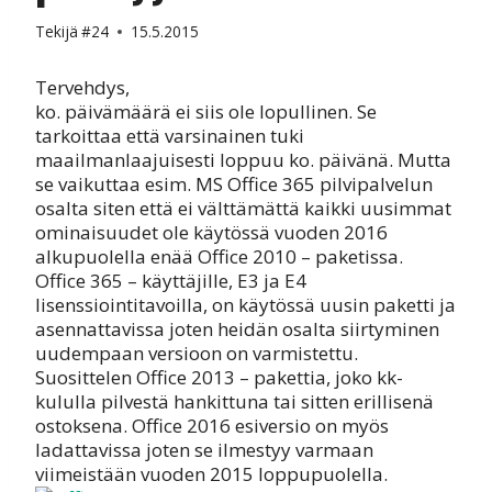
Tekijä
#24
15.5.2015
Tervehdys,
ko. päivämäärä ei siis ole lopullinen. Se
tarkoittaa että varsinainen tuki
maailmanlaajuisesti loppuu ko. päivänä. Mutta
se vaikuttaa esim. MS Office 365 pilvipalvelun
osalta siten että ei välttämättä kaikki uusimmat
ominaisuudet ole käytössä vuoden 2016
alkupuolella enää Office 2010 – paketissa.
Office 365 – käyttäjille, E3 ja E4
lisenssiointitavoilla, on käytössä uusin paketti ja
asennattavissa joten heidän osalta siirtyminen
uudempaan versioon on varmistettu.
Suosittelen Office 2013 – pakettia, joko kk-
kululla pilvestä hankittuna tai sitten erillisenä
ostoksena. Office 2016 esiversio on myös
ladattavissa joten se ilmestyy varmaan
viimeistään vuoden 2015 loppupuolella.