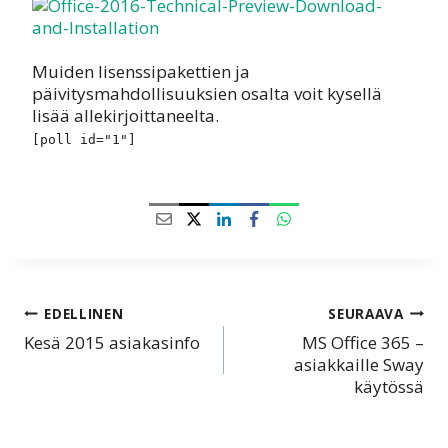
Muiden lisenssipakettien ja
päivitysmahdollisuuksien osalta voit kysellä
lisää allekirjoittaneelta.
[poll id="1"]
Artikkelien
EDELLINEN
SEURAAVA
Kesä 2015 asiakasinfo
MS Office 365 –
selaus
asiakkaille Sway
käytössä