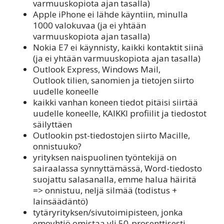
varmuuskopiota ajan tasalla)
Apple iPhone ei lähde käyntiin, minulla
1000 valokuvaa (ja ei yhtään
varmuuskopiota ajan tasalla)
Nokia E7 ei käynnisty, kaikki kontaktit siinä
(ja ei yhtään varmuuskopiota ajan tasalla)
Outlook Express, Windows Mail,
Outlook tilien, sanomien ja tietojen siirto
uudelle koneelle
kaikki vanhan koneen tiedot pitäisi siirtää
uudelle koneelle, KAIKKI profiilit ja tiedostot
säilyttäen
Outlookin pst-tiedostojen siirto Macille,
onnistuuko?
yrityksen naispuolinen työntekijä on
sairaalassa synnyttämässä, Word-tiedosto
suojattu salasanalla, emme halua häiritä
=> onnistuu, neljä silmää (todistus +
lainsäädäntö)
tytäryrityksen/sivutoimipisteen, jonka
emoyhtiö omistaa yli 50-prosenttisesti,