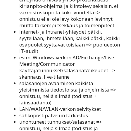
kirjanpito-ohjelma ja kiintolevy sekaisin, ei
varmistuskopiota koko vuodelta=>
onnistuu ellei ole levy kokonaan levinnyt
mutta tarkempi tsekkaus ja toimenpiteet
Internet- ja Intranet-yhteydet pätkii,
syytellään, ihmetellään, kaikki pätkii, kaikki
osapuolet syyttävät toisiaan => puolueeton
IT-audit
esim. Windows-verkon AD/Exchange/Live
Meeting/Communicator
käyttäjätunnukset/salasanat/oikeudet =>
skannaus, live-tilanne
salasanojen avaaminen kaikista
yleisimmistä tiedostoista ja ohjelmista =>
onnistuu, neljä silmää (todistus +
lainsäädäntö)
LAN/WAN/WLAN-verkon selvitykset
sähköpostipalvelun tarkastus
unohtuneet tunnukset/salasanat =>
onnistuu, neljä silmää (todistus ja