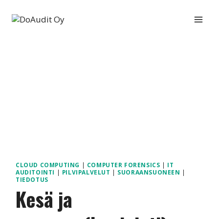
Siirry
sisältöön
CLOUD COMPUTING
|
COMPUTER FORENSICS
|
IT
AUDITOINTI
|
PILVIPALVELUT
|
SUORAANSUONEEN
|
TIEDOTUS
Kesä ja