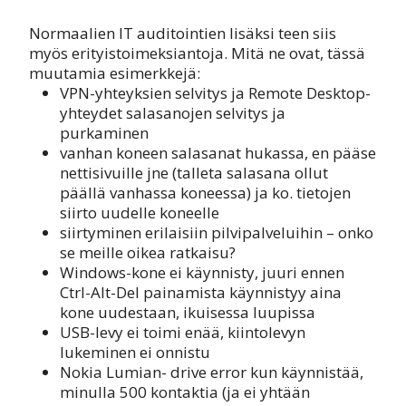
Normaalien IT auditointien lisäksi teen siis
myös erityistoimeksiantoja. Mitä ne ovat, tässä
muutamia esimerkkejä:
VPN-yhteyksien selvitys ja Remote Desktop-
yhteydet salasanojen selvitys ja
purkaminen
vanhan koneen salasanat hukassa, en pääse
nettisivuille jne (talleta salasana ollut
päällä vanhassa koneessa) ja ko. tietojen
siirto uudelle koneelle
siirtyminen erilaisiin pilvipalveluihin – onko
se meille oikea ratkaisu?
Windows-kone ei käynnisty, juuri ennen
Ctrl-Alt-Del painamista käynnistyy aina
kone uudestaan, ikuisessa luupissa
USB-levy ei toimi enää, kiintolevyn
lukeminen ei onnistu
Nokia Lumian- drive error kun käynnistää,
minulla 500 kontaktia (ja ei yhtään