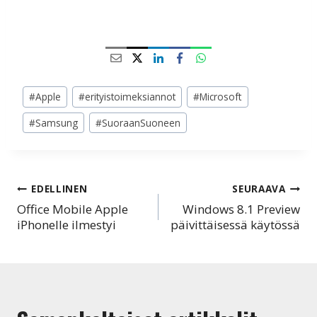
Avainsanat:
#
Apple
#
erityistoimeksiannot
#
Microsoft
#
Samsung
#
SuoraanSuoneen
Artikkelien
EDELLINEN
SEURAAVA
Office Mobile Apple
Windows 8.1 Preview
selaus
iPhonelle ilmestyi
päivittäisessä käytössä