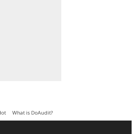
dot
What is DoAudit?