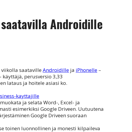
saatavilla Androidille
 viikolla saataville
Androidille
ja
iPhonelle
–
– käyttäjä, perusversio 3,33
n lataus ja hoitele asiasi ko.
muokata ja selata Word-, Excel- ja
masti esimerkiksi Google Driveen. Uutuutena
 järjestäminen Google Driveen suoraan
se toinen luonnollinen ja monesti kilpaileva