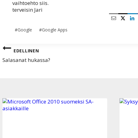
vaihtoehto siis.
terveisin Jari
Avainsanat:
#
Google
#
Google Apps
Artikkelien
EDELLINEN
selaus
Salasanat hukassa?