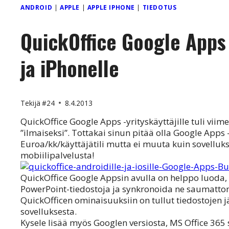
ANDROID
|
APPLE
|
APPLE IPHONE
|
TIEDOTUS
QuickOffice Google Apps 
ja iPhonelle
Tekijä
#24
8.4.2013
QuickOffice Google Apps -yrityskäyttäjille tuli viime
”ilmaiseksi”. Tottakai sinun pitää olla Google Apps 
Euroa/kk/käyttäjätili mutta ei muuta kuin sovellukse
mobiilipalvelusta!
QuickOffice Google Appsin avulla on helppo luoda, 
PowerPoint-tiedostoja ja synkronoida ne saumatto
QuickOfficen ominaisuuksiin on tullut tiedostojen
sovelluksesta.
Kysele lisää myös Googlen versiosta, MS Office 365 