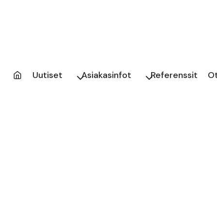
Uutiset
Asiakasinfot
Referenssit
O