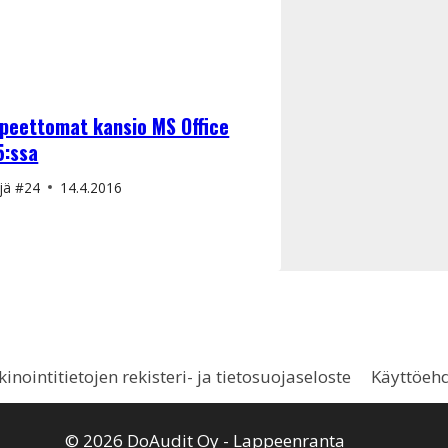
peettomat kansio MS Office
5:ssa
jä
#24
14.4.2016
inointitietojen rekisteri- ja tietosuojaseloste
Käyttöeh
© 2026 DoAudit Oy - Lappeenranta