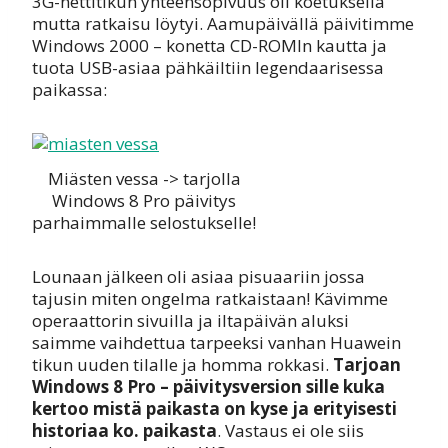
3G-nettitikun yhteensopivuus oli koetuksella
mutta ratkaisu löytyi. Aamupäivällä päivitimme
Windows 2000 – konetta CD-ROMIn kautta ja
tuota USB-asiaa pähkäiltiin legendaarisessa
paikassa:
Miästen vessa -> tarjolla
Windows 8 Pro päivitys
parhaimmalle selostukselle!
Lounaan jälkeen oli asiaa pisuaariin jossa
tajusin miten ongelma ratkaistaan! Kävimme
operaattorin sivuilla ja iltapäivän aluksi
saimme vaihdettua tarpeeksi vanhan Huawein
tikun uuden tilalle ja homma rokkasi.
Tarjoan
Windows 8 Pro – päivitysversion sille kuka
kertoo mistä paikasta on kyse ja erityisesti
historiaa ko. paikasta
. Vastaus ei ole siis