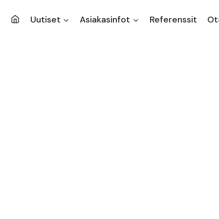
Uutiset
Asiakasinfot
Referenssit
Ot