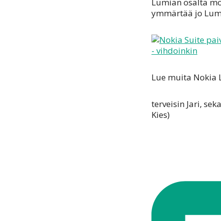
Lumian osalta mo
ymmärtää jo Lumi
Lue muita Nokia
terveisin Jari, s
Kies)