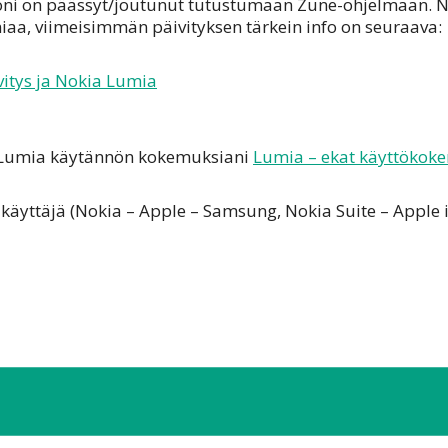
ni on päässyt/joutunut tutustumaan Zune-ohjelmaan. N
aa, viimeisimmän päivityksen tärkein info on seuraava:
 Lumia käytännön kokemuksiani
Lumia – ekat käyttökoke
ekakäyttäjä (Nokia – Apple – Samsung, Nokia Suite – Appl