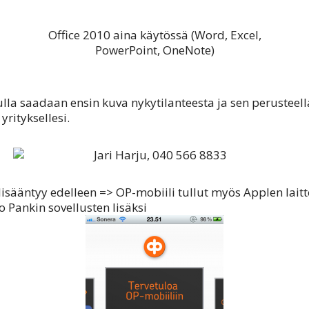
Office 2010 aina käytössä (Word, Excel,
PowerPoint, OneNote)
ulla saadaan ensin kuva nykytilanteesta ja sen perusteel
yrityksellesi.
lisääntyy edelleen => OP-mobiili tullut myös Applen laitte
Pankin sovellusten lisäksi