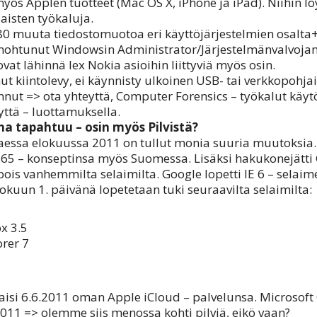
ös Applen tuotteet (Mac OS X, iPhone ja iPad). Niihin l
aisten työkaluja.
0 muuta tiedostomuotoa eri käyttöjärjestelmien osalta+ 
nohtunut Windowsin Administrator/Järjestelmänvalvoja
at lähinnä lex Nokia asioihin liittyviä myös osin.
t kiintolevy, ei käynnisty ulkoinen USB- tai verkkopoh
onnut => ota yhteyttä, Computer Forensics – työkalut käyt
yttä – luottamuksella.
a tapahtuu – osin myös Pilvistä?
aessa elokuussa 2011 on tullut monia suuria muutoksia.
 365 – konseptinsa myös Suomessa. Lisäksi hakukonejätti
ois vanhemmilta selaimilta. Google lopetti IE 6 – selaim
okuun 1. päivänä lopetetaan tuki seuraavilta selaimilta:
ox 3.5
orer 7
kaisi 6.6.2011 oman Apple iCloud – palvelunsa. Microsoft 
2011 => olemme siis menossa kohti pilviä, eikö vaan?