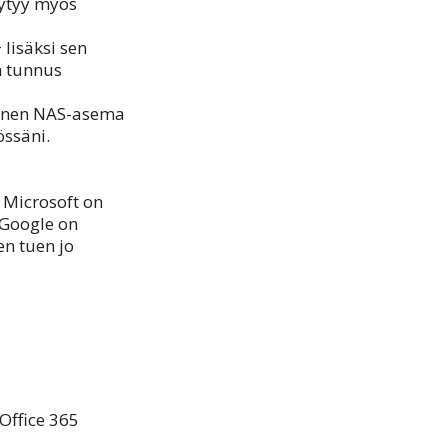
öytyy myös
lisäksi sen
n tunnus
jainen NAS-asema
össäni.
 Microsoft on
 Google on
en tuen jo
Office 365