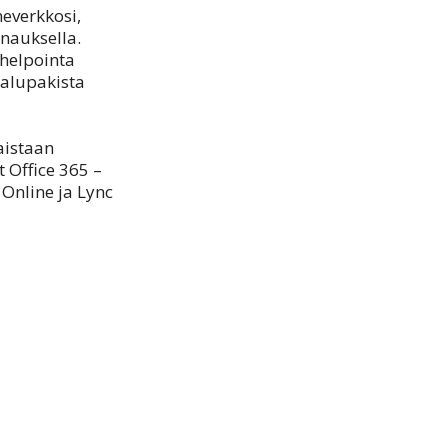
neverkkosi,
nauksella.
 helpointa
kalupakista
aistaan
 Office 365 –
 Online ja Lync