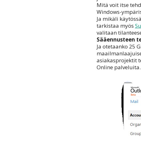
Mitä voit itse teh
Windows-ympäristö
Ja mikäli käytössä
tarkistaa myös
S
valitaan tilantees
Sääennusteen tek
Ja otetaanko 25 G
maailmanlaajuise
asiakasprojektit 
Online palveluita.