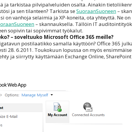
dä ja tarkistaa pilvipalveluiden osalta. Ainakin tietoliiken
si ja sen tilanteen? Tarkista se
SuoraanSuoneen
– skan
si on vanhoja selaimia ja XP-koneita, ota yhteyttä. Ne on
uoraanSuoneen
– skannauksella. Tällöin IT auditointityö
een sopivin tai sopivimmat työkalut.
o? – soveltuuko Microsoft Office 365 meille?
igatavun postilaatikko samalla käyttöön? Office 365 julk
sti 28. 6.2011. Toukokuun lopussa on myös ensimmäiset
tehty ja siirrytty käyttämään Exchange Online, SharePoint