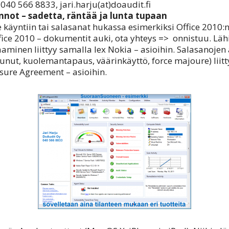
, 040 566 8833, jari.harju(at)doaudit.fi
nnot – sadetta, räntää ja lunta tupaan
e käyntiin tai salasanat hukassa esimerkiksi Office 2010:n
fice 2010 – dokumentit auki, ota yhteys => onnistuu. Läh
minen liittyy samalla lex Nokia – asioihin. Salasanoje
tunut, kuolemantapaus, väärinkäyttö, force majoure) liitt
sure Agreement – asioihin.