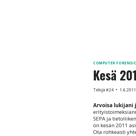
COMPUTER FORENSI
Kesä 201
Tekijä
#24
1.6.201
Arvoisa lukijani 
erityistoimeksiann
SEPA ja tietoliike
on kesän 2011 asi
Ota rohkeasti yht