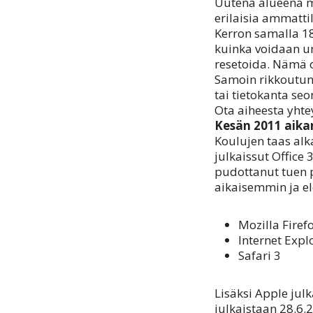
Uutena alueena my
erilaisia ammattil
Kerron samalla 18
kuinka voidaan u
resetoida. Nämä ov
Samoin rikkoutunu
tai tietokanta se
Ota aiheesta yhte
Kesän 2011 aikan
Koulujen taas alk
julkaissut Office
pudottanut tuen p
aikaisemmin ja el
Mozilla Firef
Internet Expl
Safari 3
Lisäksi Apple jul
julkaistaan 28.6.