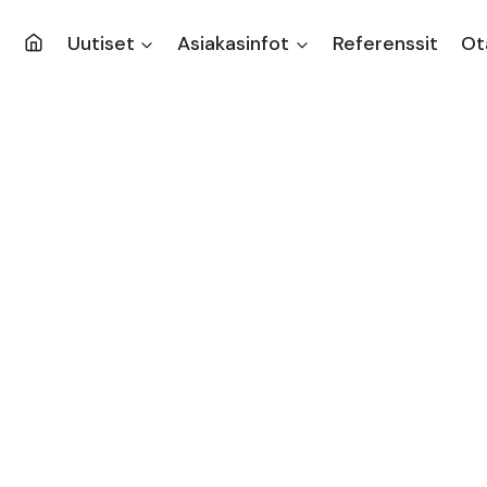
Uutiset
Asiakasinfot
Referenssit
Ot