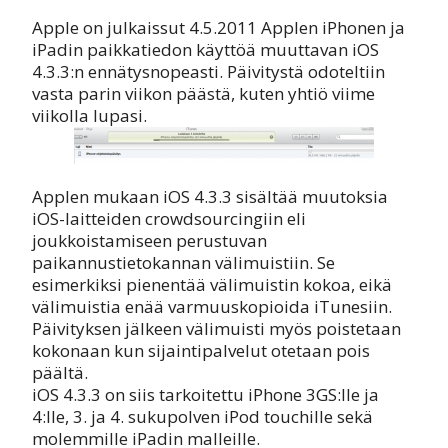
Apple on julkaissut 4.5.2011 Applen iPhonen ja
iPadin paikkatiedon käyttöä muuttavan iOS
4.3.3:n ennätysnopeasti. Päivitystä odoteltiin
vasta parin viikon päästä, kuten yhtiö viime
viikolla lupasi.
Applen mukaan iOS 4.3.3 sisältää muutoksia
iOS-laitteiden crowdsourcingiin eli
joukkoistamiseen perustuvan
paikannustietokannan välimuistiin. Se
esimerkiksi pienentää välimuistin kokoa, eikä
välimuistia enää varmuuskopioida iTunesiin.
Päivityksen jälkeen välimuisti myös poistetaan
kokonaan kun sijaintipalvelut otetaan pois
päältä.
iOS 4.3.3 on siis tarkoitettu iPhone 3GS:lle ja
4:lle, 3. ja 4. sukupolven iPod touchille sekä
molemmille iPadin malleille.