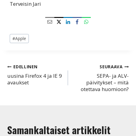
Terveisin Jari
Avainsanat:
#
Apple
Artikkelien
EDELLINEN
SEURAAVA
uusina Firefox 4 ja IE 9
SEPA- ja ALV-
selaus
avaukset
päivitykset – mitä
otettava huomioon?
Samankaltaiset artikkelit